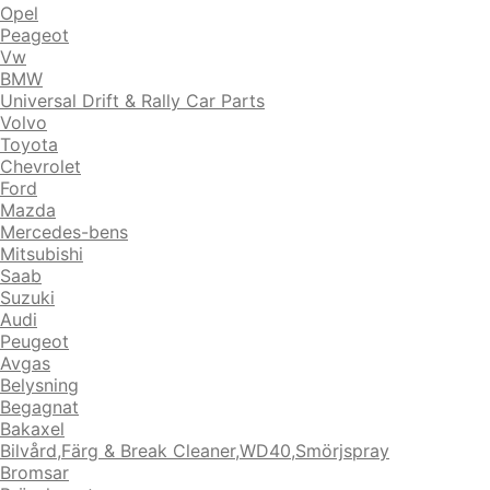
Opel
Peageot
Vw
BMW
Universal Drift & Rally Car Parts
Volvo
Toyota
Chevrolet
Ford
Mazda
Mercedes-bens
Mitsubishi
Saab
Suzuki
Audi
Peugeot
Avgas
Belysning
Begagnat
Bakaxel
Bilvård,Färg & Break Cleaner,WD40,Smörjspray
Bromsar