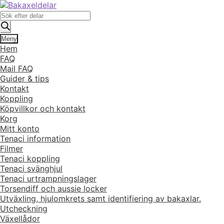
Hoppa
Hoppa
till
till
Produktsökning
navigering
innehåll
Meny
Hem
FAQ
Mail FAQ
Guider & tips
Kontakt
Koppling
Köpvillkor och kontakt
Korg
Mitt konto
Tenaci information
Filmer
Tenaci koppling
Tenaci svänghjul
Tenaci urtrampningslager
Torsendiff och aussie locker
Utväxling, hjulomkrets samt identifiering av bakaxlar.
Utcheckning
Växellådor