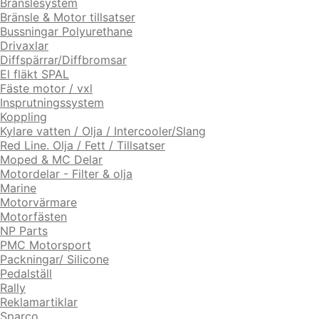
Bränslesystem
Bränsle & Motor tillsatser
Bussningar Polyurethane
Drivaxlar
Diffspärrar/Diffbromsar
El fläkt SPAL
Fäste motor / vxl
Insprutningssystem
Koppling
Kylare vatten / Olja / Intercooler/Slang
Red Line. Olja / Fett / Tillsatser
Moped & MC Delar
Motordelar - Filter & olja
Marine
Motorvärmare
Motorfästen
NP Parts
PMC Motorsport
Packningar/ Silicone
Pedalställ
Rally
Reklamartiklar
Sparco