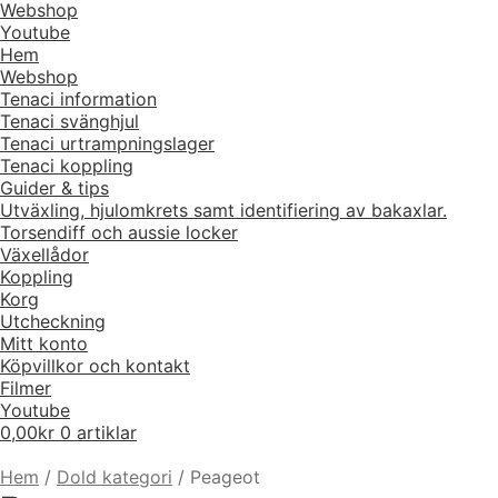
Webshop
Youtube
Hem
Webshop
Tenaci information
Tenaci svänghjul
Tenaci urtrampningslager
Tenaci koppling
Guider & tips
Utväxling, hjulomkrets samt identifiering av bakaxlar.
Torsendiff och aussie locker
Växellådor
Koppling
Korg
Utcheckning
Mitt konto
Köpvillkor och kontakt
Filmer
Youtube
0,00
kr
0 artiklar
Hem
/
Dold kategori
/
Peageot