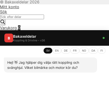
© Bakaxeldelar 2026
Mitt konto
Sök
Produktsökning
Varukorg
0
Bakaxeldelar
B
Koppling & Drivline – v36
SV
EN
DE
FR
NO
DA
FI
Hej! 👋 Jag hjälper dig välja rätt koppling och
svänghjul. Vilket bilmärke och motor kör du?