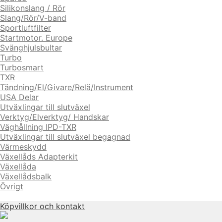
Silikonslang / Rör
Slang/Rör/V-band
Sportluftfilter
Startmotor. Europe
Svänghjulsbultar
Turbo
Turbosmart
TXR
Tändning/El/Givare/Relä/Instrument
USA Delar
Utväxlingar till slutväxel
Verktyg/Elverktyg/ Handskar
Väghållning IPD-TXR
Utväxlingar till slutväxel begagnad
Värmeskydd
Växellåds Adapterkit
Växellåda
Växellådsbalk
Övrigt
Köpvillkor och kontakt