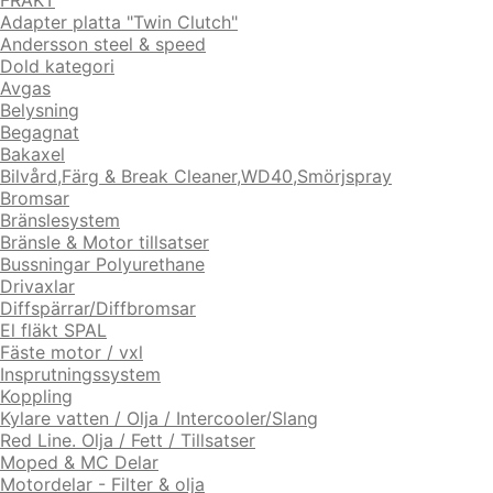
FRAKT
Adapter platta "Twin Clutch"
Andersson steel & speed
Dold kategori
Avgas
Belysning
Begagnat
Bakaxel
Bilvård,Färg & Break Cleaner,WD40,Smörjspray
Bromsar
Bränslesystem
Bränsle & Motor tillsatser
Bussningar Polyurethane
Drivaxlar
Diffspärrar/Diffbromsar
El fläkt SPAL
Fäste motor / vxl
Insprutningssystem
Koppling
Kylare vatten / Olja / Intercooler/Slang
Red Line. Olja / Fett / Tillsatser
Moped & MC Delar
Motordelar - Filter & olja