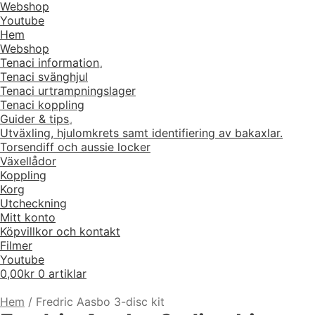
Webshop
Youtube
Hem
Webshop
Tenaci information
Expandera
Tenaci svänghjul
undermeny
Tenaci urtrampningslager
Tenaci koppling
Guider & tips
Expandera
Utväxling, hjulomkrets samt identifiering av bakaxlar.
undermeny
Torsendiff och aussie locker
Växellådor
Koppling
Korg
Utcheckning
Mitt konto
Köpvillkor och kontakt
Filmer
Youtube
0,00
kr
0 artiklar
Hem
/
Fredric Aasbo 3-disc kit