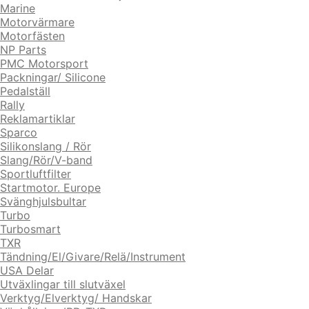
Marine
Motorvärmare
Motorfästen
NP Parts
PMC Motorsport
Packningar/ Silicone
Pedalställ
Rally
Reklamartiklar
Sparco
Silikonslang / Rör
Slang/Rör/V-band
Sportluftfilter
Startmotor. Europe
Svänghjulsbultar
Turbo
Turbosmart
TXR
Tändning/El/Givare/Relä/Instrument
USA Delar
Utväxlingar till slutväxel
Verktyg/Elverktyg/ Handskar