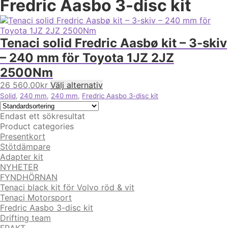
Fredric Aasbo 3-disc kit
Tenaci solid Fredric Aasbø kit – 3-skiv
– 240 mm för Toyota 1JZ 2JZ
2500Nm
26 560,00
kr
Välj alternativ
Solid
,
240 mm
,
240 mm
,
Fredric Aasbo 3-disc kit
Endast ett sökresultat
Product categories
Presentkort
Stötdämpare
Adapter kit
NYHETER
FYNDHÖRNAN
Tenaci black kit för Volvo röd & vit
Tenaci Motorsport
Fredric Aasbo 3-disc kit
Drifting team