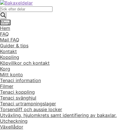
Hoppa
Hoppa
till
till
Produktsökning
navigering
innehåll
Meny
Hem
FAQ
Mail FAQ
Guider & tips
Kontakt
Koppling
Köpvillkor och kontakt
Korg
Mitt konto
Tenaci information
Filmer
Tenaci koppling
Tenaci svänghjul
Tenaci urtrampningslager
Torsendiff och aussie locker
Utväxling, hjulomkrets samt identifiering av bakaxlar.
Utcheckning
Växellådor