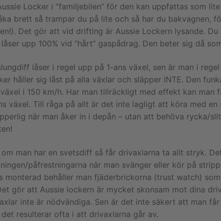
ussie Locker i ”familjebilen” för den kan uppfattas som lite
 åka brett så trampar du på lite och så har du bakvagnen, fö
en!). Det gör att vid drifting är Aussie Lockern lysande. D
 låser upp 100% vid ”hårt” gaspådrag. Den beter sig då som 
lungdiff låser i regel upp på 1-ans växel, sen är man i regel
er håller sig låst på alla växlar och släpper INTE. Den fun
 växel i 150 km/h. Har man tillräckligt med effekt kan man 
s växel. Till råga på allt är det inte lagligt att köra med e
pperlig när man åker in i depån – utan att behöva rycka/sli
åten!
om man har en svetsdiff så får drivaxlarna ta allt stryk. D
tningen/påfrestningarna när man svänger eller kör på stripp
ns monterad behåller man fjäderbrickorna (trust watch) som
Det gör att Aussie lockern är mycket skonsam mot dina driva
axlar inte är nödvändiga. Sen är det inte säkert att man få
det resulterar ofta i att drivaxlarna går av.