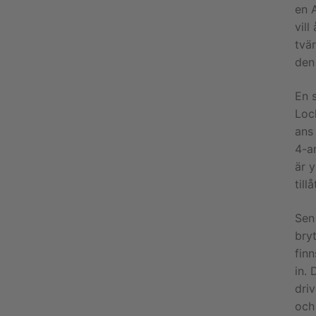
en A
vill
tvär
den
En s
Lock
ans
4-an
är y
till
Sen 
bry
fin
in. 
driv
och 