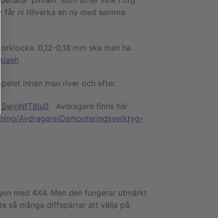
ehålla ”pinnen” som sitter inne i org
er får ni tillverka en ny med samma
atorklocka. 0,12-0,18 mm ska man ha.
klash
pelet innan man river och efter.
=SwinNfT8Iu0
Avdragare finns här
tning/Avdragare/Demonteringsverktyg-
ogen med 4X4. Men den fungerar utmärkt
te så många diffspärrar att välja på.