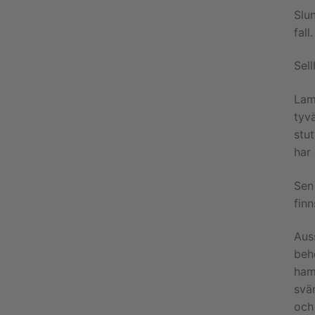
Slun
fall.
Sel
Lam
tyvä
stut
har 
Sen 
fin
Auss
behö
ham
svän
och 