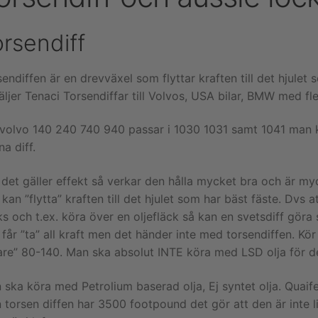
rsendiff
endiffen är en drevväxel som flyttar kraften till det hjulet 
äljer Tenaci Torsendiffar till Volvos, USA bilar, BMW med fl
 volvo 140 240 740 940 passar i 1030 1031 samt 1041 man 
a diff.
 det gäller effekt så verkar den hålla mycket bra och är 
kan ”flytta” kraften till det hjulet som har bäst fäste. Dv
ks och t.ex. köra över en oljefläck så kan en svetsdiff göra
får ”ta” all kraft men det händer inte med torsendiffen. Kör
are” 80-140. Man ska absolut INTE köra med LSD olja för de
ska köra med Petrolium baserad olja, Ej syntet olja. Quaife
 torsen diffen har 3500 footpound det gör att den är inte 