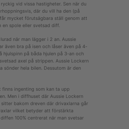
 ryckig vid vissa hastigheter. Sen när du
rhoppningsvis, där du vill ha den (på
u får mycket förutsägbara ställ genom att
en spole eller svetsad diff.
 lurad när man lägger i 2 an. Aussie
kar även bra på isen och låser även på 4-
få hjulspinn på båda hjulen på 3-an och
n svetsad axel på strippen. Aussie Lockern
ta sönder hela bilen. Dessutom är den
et finns ingenting som kan ta upp
en. Men i diffhuset där Aussie Lockern
 sitter bakom dreven där drivaxlarna går
xlar vilket betyder att förstärkta
r diffen 100% centrerat när man svetsar