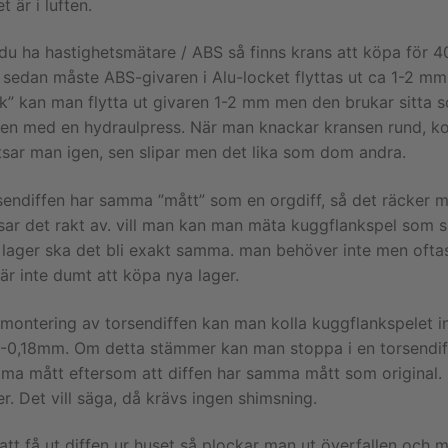
et är i luften.
l du ha hastighetsmätare / ABS så finns krans att köpa för 
sedan måste ABS-givaren i Alu-locket flyttas ut ca 1-2 mm, 
ck” kan man flytta ut givaren 1-2 mm men den brukar sitta 
den med en hydraulpress. När man knackar kransen rund, komm
tsar man igen, sen slipar men det lika som dom andra.
sendiffen har samma ”mått” som en orgdiff, så det räcker m
sar det rakt av. vill man kan man mäta kuggflankspel som 
 lager ska det bli exakt samma. man behöver inte men oftas
är inte dumt att köpa nya lager.
 montering av torsendiffen kan man kolla kuggflankspelet in
2-0,18mm. Om detta stämmer kan man stoppa i en torsendif
ma mått eftersom att diffen har samma mått som original. 
r. Det vill säga, då krävs ingen shimsning.
att få ut diffen ur huset så plockar man ut överfallen och 