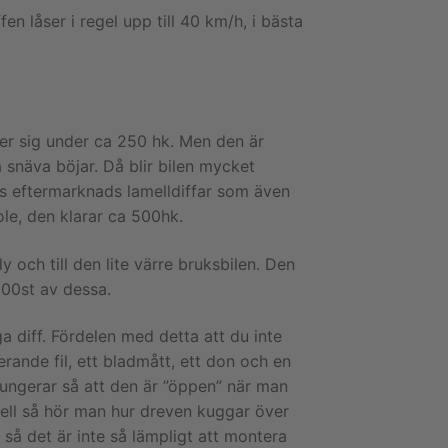
en låser i regel upp till 40 km/h, i bästa
ler sig under ca 250 hk. Men den är
 snäva böjar. Då blir bilen mycket
nns eftermarknads lamelldiffar som även
ole, den klarar ca 500hk.
 och till den lite värre bruksbilen. Den
200st av dessa.
a diff. Fördelen med detta att du inte
erande fil, ett bladmått, ett don och en
ungerar så att den är ”öppen” när man
ndell så hör man hur dreven kuggar över
 så det är inte så lämpligt att montera