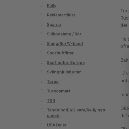
Rally
Tors
Reklamartiklar
Ruds
Sparco
det 
Silikonslang / Rör
Hel
Slang/Rör/V-band
oft
Sportluftfilter
Baka
Startmotor. Europe
Svänghjulsbultar
Låte
nöta
Turbo
Turbosmart
man 
TXR
OBS
Tändning/El/Givare/Relä/Instr
diff
ument
USA Delar