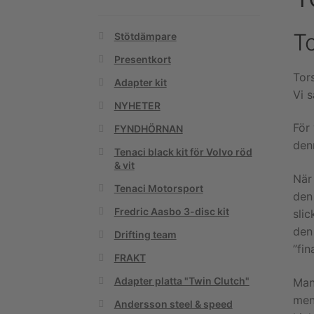
To
Stötdämpare
Presentkort
Tors
Adapter kit
Vi s
NYHETER
För
FYNDHÖRNAN
denn
Tenaci black kit för Volvo röd
& vit
När
Tenaci Motorsport
den 
Fredric Aasbo 3-disc kit
slic
den 
Drifting team
”fin
FRAKT
Adapter platta "Twin Clutch"
Man 
men
Andersson steel & speed