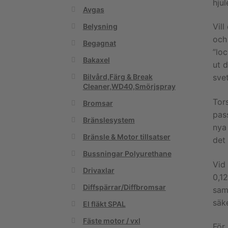
hjul
Avgas
Vil
Belysning
och 
Begagnat
”lo
Bakaxel
ut 
sve
Bilvård,Färg & Break
Cleaner,WD40,Smörjspray
Tor
Bromsar
pas
Bränslesystem
nya
Bränsle & Motor tillsatser
det 
Bussningar Polyurethane
Vid
Drivaxlar
0,1
Diffspärrar/Diffbromsar
sam
säke
El fläkt SPAL
Fäste motor / vxl
För 