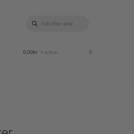
Produktsökning
0,00
kr
0 artiklar
ker