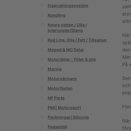
Insprutningssystem
samm
stor
Koppling
slit
Kylare vatten / Olja /
Intercooler/Slang
När
Red Line. Olja / Fett / Tillsatser
spä
den
Moped & MC Delar
Mer
Motordelar - Filter & olja
På 
Marine
Sen
Motorvärmare
och
Motorfästen
pin
NP Parts
Fil
PMC Motorsport
Packningar/ Silicone
När
Pedalställ
förs