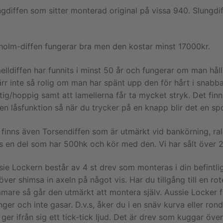
gdiffen som sitter monterad original på vissa 940. Slungdiff
lholm-diffen fungerar bra men den kostar minst 17000kr.
elldiffen har funnits i minst 50 år och fungerar om man hål
rr inte så rolig om man har spänt upp den för hårt i snabba
tig/hoppig samt att lamellerna får ta mycket stryk. Det fi
en låsfunktion så när du trycker på en knapp blir det en sp
finns även Torsendiffen som är utmärkt vid bankörning, rally
ns en del som har 500hk och kör med den. Vi har sålt över 
ie Lockern består av 4 st drev som monteras i din befintlig
ver shimsa in axeln på något vis. Har du tillgång till en rot
mare så går den utmärkt att montera själv. Aussie Locker f
ger och inte gasar. D.v.s, åker du i en snäv kurva eller ro
ger ifrån sig ett tick-tick ljud. Det är drev som kuggar över