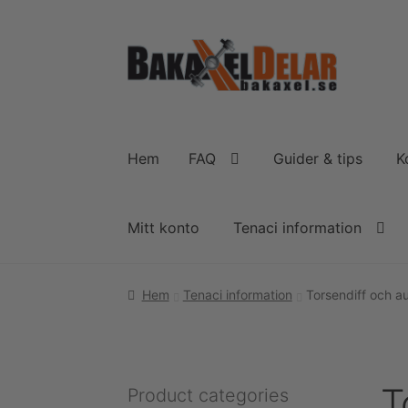
Hoppa
Hoppa
till
till
navigering
innehåll
Hem
FAQ
Guider & tips
K
Mitt konto
Tenaci information
Hem
Tenaci information
Torsendiff och au
T
Product categories