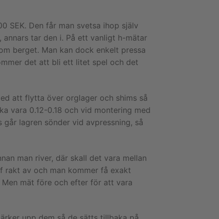
400 SEK. Den får man svetsa ihop själv
annars tar den i. På ett vanligt h-mätar
som berget. Man kan dock enkelt pressa
er det att bli ett litet spel och det
ed att flytta över orglager och shims så
ska vara 0.12-0.18 och vid montering med
 går lagren sönder vid avpressning, så
nan man river, där skall det vara mellan
f rakt av och man kommer få exakt
Men mät före och efter för att vara
märker upp dem så de sätts tillbaka på