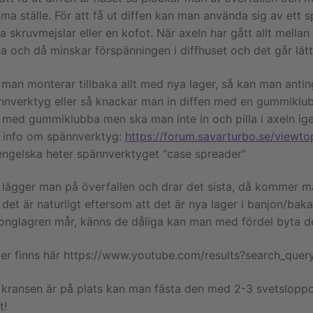
a ställe. För att få ut diffen kan man använda sig av ett s
a skruvmejslar eller en kofot. När axeln har gått allt mellan
na och då minskar förspänningen i diffhuset och det går lätt 
 man monterar tillbaka allt med nya lager, så kan man antin
nnverktyg eller så knackar man in diffen med en gummiklubb
 med gummiklubba men ska man inte in och pilla i axeln ige
 info om spännverktyg:
https://forum.savarturbo.se/viewt
engelska heter spännverktyget “case spreader”
 lägger man på överfallen och drar det sista, då kommer man
 det är naturligt eftersom att det är nya lager i banjon/ba
jonglagren mår, känns de dåliga kan man med fördel byta 
mer finns här https://www.youtube.com/results?search_que
 kransen är på plats kan man fästa den med 2-3 svetsloppor.
t!