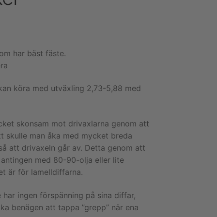
som har bäst fäste.
era
kan köra med utväxling 2,73-5,88 med
mycket skonsam mot drivaxlarna genom att
s att skulle man åka med mycket breda
 så att drivaxeln går av. Detta genom att
 antingen med 80-90-olja eller lite
t är för lamelldiffarna.
 har ingen förspänning på sina diffar,
lika benägen att tappa ”grepp” när ena