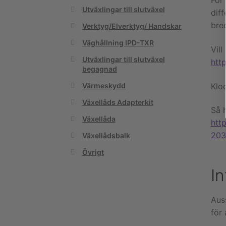
För
Utväxlingar till slutväxel
diff
bre
Verktyg/Elverktyg/ Handskar
Väghållning IPD-TXR
Vil
Utväxlingar till slutväxel
htt
begagnad
Klo
Värmeskydd
Växellåds Adapterkit
Så 
Växellåda
htt
203
Växellådsbalk
Övrigt
I
Aus
för 