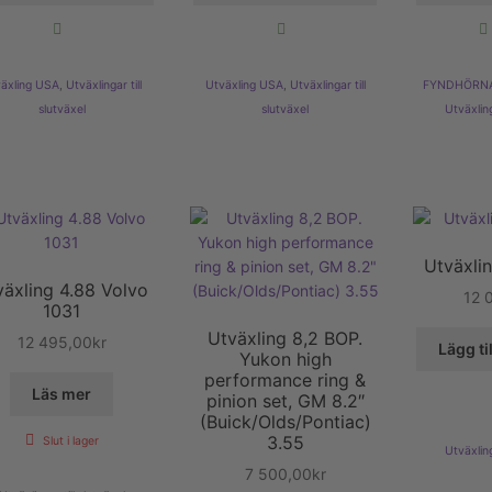
äxling USA
,
Utväxlingar till
Utväxling USA
,
Utväxlingar till
FYNDHÖRN
slutväxel
slutväxel
Utväxling
Utväxli
växling 4.88 Volvo
12 
1031
Utväxling 8,2 BOP.
12 495,00
kr
Lägg ti
Yukon high
performance ring &
Läs mer
pinion set, GM 8.2″
(Buick/Olds/Pontiac)
3.55
Slut i lager
Utväxling
7 500,00
kr