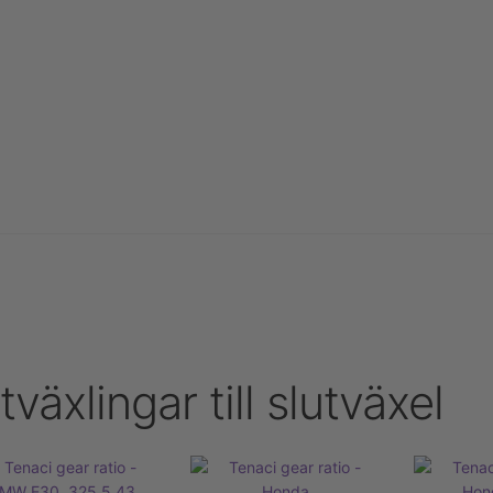
Köpvillkor och kontakt
Korg
Mitt konto
Tenaci information
be
tväxlingar till slutväxel