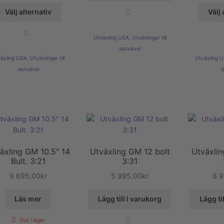
Den
Välj alternativ
Välj 
här
produkten
Utväxling USA
,
Utväxlingar till
har
slutväxel
flera
äxling USA
,
Utväxlingar till
Utväxling 
varianter.
slutväxel
s
De
olika
alternativen
kan
väljas
på
produktsidan
äxling GM 10.5″ 14
Utväxling GM 12 bolt
Utväxlin
Bult. 3:21
3:31
9 695,00
kr
5 995,00
kr
6 
Läs mer
Lägg till i varukorg
Lägg ti
Slut i lager