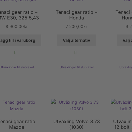
enaci gear ratio –
Tenaci gear ratio –
Tenaci 
W E30, 325 5,43
Honda
Hon
8 900,00
kr
7 200,00
kr
9 
Den
ägg till i varukorg
Välj alternativ
Välj 
här
produkten
har
flera
Utväxlingar till slutväxel
Utväxlingar till slutväxel
Utväxling
varianter.
De
olika
alternativen
kan
väljas
på
produktsidan
enaci gear ratio
Utväxling Volvo 3.73
Utväxlin
Mazda
(1030)
12 bolt