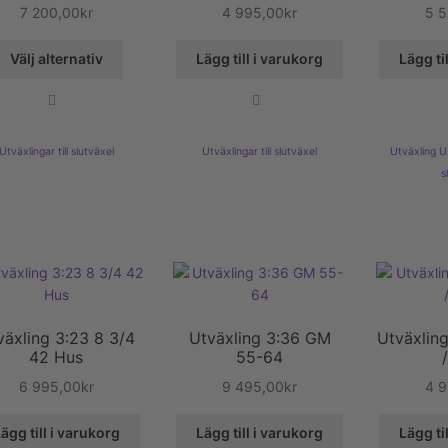
7 200,00
kr
4 995,00
kr
5 
Den
Välj alternativ
Lägg till i varukorg
Lägg ti
här
produkten
har
flera
Utväxlingar till slutväxel
Utväxlingar till slutväxel
Utväxling 
varianter.
s
De
olika
alternativen
kan
väljas
på
produktsidan
växling 3:23 8 3/4
Utväxling 3:36 GM
Utväxlin
42 Hus
55-64
6 995,00
kr
9 495,00
kr
4 
ägg till i varukorg
Lägg till i varukorg
Lägg ti