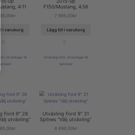
015-up
2015-up
stang, 4:11
F150/Mustang, 4.56
995,00
kr
7 995,00
kr
ll i varukorg
Lägg till i varukorg
USA
,
Utväxlingar till
Utväxling USA
,
Utväxlingar till
lutväxel
slutväxel
g Ford 9″ 28
Utväxling Ford 9″ 31
Välj utväxling”
Splines ”Välj utväxling”
995,00
kr
6 690,00
kr