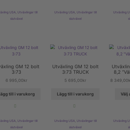
äxling USA
,
Utväxlingar till
Utväxling USA
,
Utväxlingar till
Utväxling 
slutväxel
slutväxel
s
växling GM 12 bolt
Utväxling GM 12 bolt
Utväxli
3:73
3:73 TRUCK
8,2 ”Vä
6 995,00
kr
5 695,00
kr
8 349,00
ägg till i varukorg
Lägg till i varukorg
Välj 
äxling USA
,
Utväxlingar till
Utväxling USA
,
Utväxlingar till
Utväxling 
slutväxel
slutväxel
s