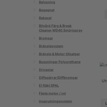
Belysning
Begagnat
Bakaxel
Bilvård,Färg & Break
Cleaner,WD40,Smörjspray
Bromsar
Bränslesystem
Bränsle & Motor tillsatser
Bussningar Polyurethane
Drivaxlar
Diffspärrar/Diffbromsar
Ut
El fläkt SPAL
Fäste motor / vxl
Insprutningssystem
L