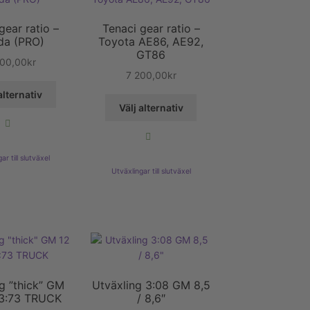
gear ratio –
Tenaci gear ratio –
da (PRO)
Toyota AE86, AE92,
GT86
200,00
kr
7 200,00
kr
Den
alternativ
Den
här
Välj alternativ
här
produkten
produkten
har
har
flera
ar till slutväxel
flera
varianter.
Utväxlingar till slutväxel
varianter.
De
De
olika
olika
alternativen
alternativen
kan
kan
väljas
väljas
på
på
produktsidan
produktsidan
g ”thick” GM
Utväxling 3:08 GM 8,5
 3:73 TRUCK
/ 8,6″