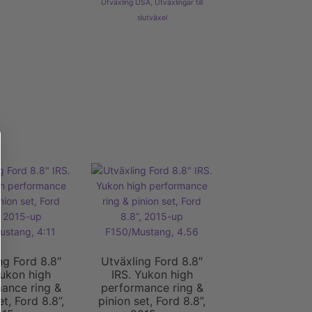
Utväxling USA
,
Utväxlingar till
slutväxel
ng Ford 8.8″
Utväxling Ford 8.8″
Yukon high
IRS. Yukon high
ance ring &
performance ring &
et, Ford 8.8”,
pinion set, Ford 8.8”,