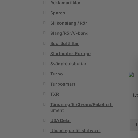
Reklamartiklar
Sparco
Silikonslang / Rör
Slang/Rör/V-band
Sportluftfilter
Startmotor. Europe
Svänghjulsbultar
Turbo
Turbosmart
TXR
Ut
Tändning/El/Givare/Relä/Instr
ument
USA Delar
L
Utväxlingar till slutväxel