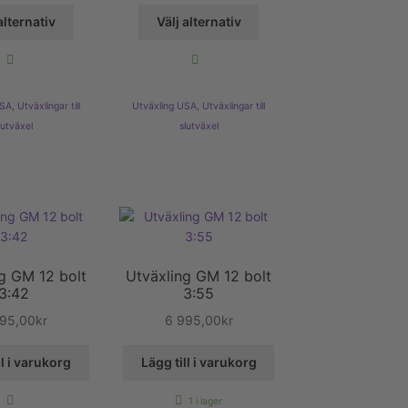
Den
Den
alternativ
Välj alternativ
här
här
produkten
produkten
har
har
flera
flera
USA
,
Utväxlingar till
Utväxling USA
,
Utväxlingar till
varianter.
varianter.
lutväxel
slutväxel
De
De
olika
olika
alternativen
alternativen
kan
kan
väljas
väljas
på
på
produktsidan
produktsidan
g GM 12 bolt
Utväxling GM 12 bolt
3:42
3:55
995,00
kr
6 995,00
kr
ll i varukorg
Lägg till i varukorg
1 i lager