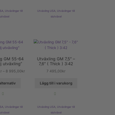
USA
,
Utväxlingar till
Utväxling USA
,
Utväxlingar till
lutväxel
slutväxel
ng GM 55-64
Utväxling GM 7,5″ –
lj utväxling”
7,6″ ( Thick ) 3:42
Prisintervall:
kr
–
8 995,00
kr
7 495,00
kr
8
Den
349,00kr
alternativ
Lägg till i varukorg
här
till
produkten
8
har
995,00kr
flera
USA
,
Utväxlingar till
Utväxling USA
,
Utväxlingar till
varianter.
lutväxel
slutväxel
De