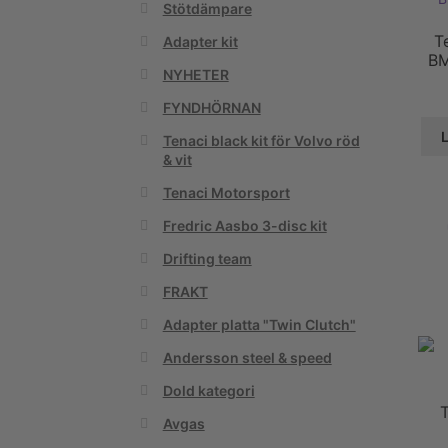
Stötdämpare
T
Adapter kit
BM
NYHETER
FYNDHÖRNAN
L
Tenaci black kit för Volvo röd
& vit
Tenaci Motorsport
Fredric Aasbo 3-disc kit
Drifting team
FRAKT
Adapter platta "Twin Clutch"
Andersson steel & speed
Dold kategori
T
Avgas