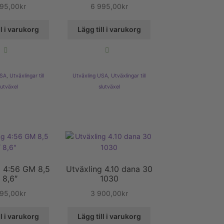
595,00
kr
6 995,00
kr
ll i varukorg
Lägg till i varukorg
USA
,
Utväxlingar till
Utväxling USA
,
Utväxlingar till
lutväxel
slutväxel
g 4:56 GM 8,5
Utväxling 4.10 dana 30
/ 8,6″
1030
995,00
kr
3 900,00
kr
ll i varukorg
Lägg till i varukorg