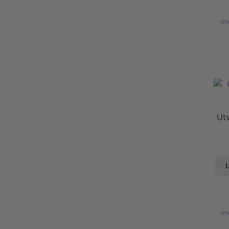
Utv
Ut
L
Utv