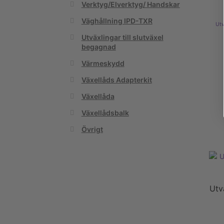
Verktyg/Elverktyg/ Handskar
Väghållning IPD-TXR
Utv
Utväxlingar till slutväxel
begagnad
Värmeskydd
Växellåds Adapterkit
Växellåda
Växellådsbalk
Övrigt
Utv