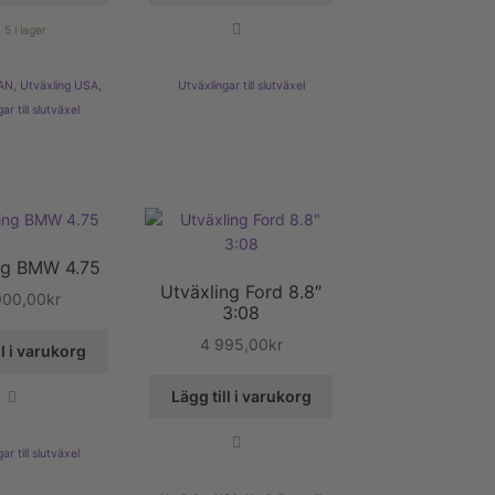
5 i lager
AN
,
Utväxling USA
,
Utväxlingar till slutväxel
ar till slutväxel
ng BMW 4.75
Utväxling Ford 8.8″
000,00
kr
3:08
4 995,00
kr
ll i varukorg
Lägg till i varukorg
ar till slutväxel