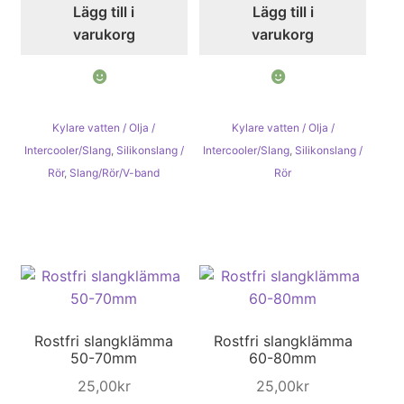
Lägg till i
Lägg till i
varukorg
varukorg
Kylare vatten / Olja /
Kylare vatten / Olja /
Intercooler/Slang
,
Silikonslang /
Intercooler/Slang
,
Silikonslang /
Rör
,
Slang/Rör/V-band
Rör
Rostfri slangklämma
Rostfri slangklämma
50-70mm
60-80mm
25,00
kr
25,00
kr