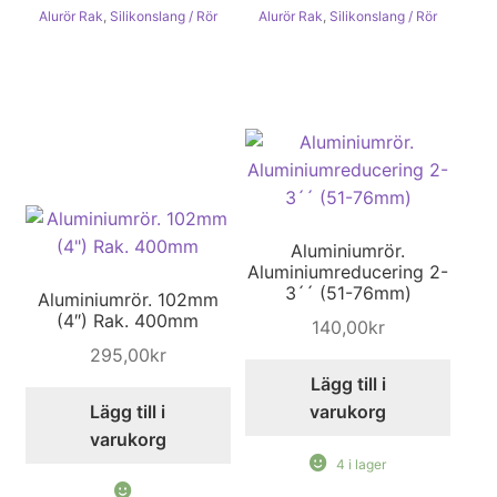
Alurör Rak
,
Silikonslang / Rör
Alurör Rak
,
Silikonslang / Rör
Aluminiumrör.
Aluminiumreducering 2-
3´´ (51-76mm)
Aluminiumrör. 102mm
(4″) Rak. 400mm
140,00
kr
295,00
kr
Lägg till i
Lägg till i
varukorg
varukorg
4 i lager