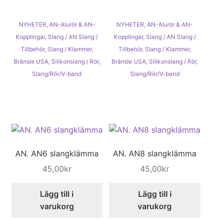
NYHETER
,
AN-Alurör & AN-
NYHETER
,
AN-Alurör & AN-
Kopplingar
,
Slang / AN Slang /
Kopplingar
,
Slang / AN Slang /
Tillbehör
,
Slang / Klammer
,
Tillbehör
,
Slang / Klammer
,
Bränsle USA
,
Silikonslang / Rör
,
Bränsle USA
,
Silikonslang / Rör
,
Slang/Rör/V-band
Slang/Rör/V-band
AN. AN6 slangklämma
AN. AN8 slangklämma
45,00
kr
45,00
kr
Lägg till i
Lägg till i
varukorg
varukorg