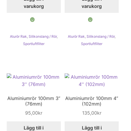
varukorg
varukorg
Köpvillkor och kontakt
Filmer
Alurör Rak
,
Silikonslang / Rör
,
Alurör Rak
,
Silikonslang / Rör
,
Youtube
Sportluftfilter
Sportluftfilter
Aluminiumrör 100mm 3”
Aluminiumrör 100mm 4”
(76mm)
(102mm)
95,00
kr
135,00
kr
Lägg till i
Lägg till i