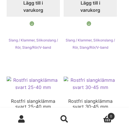
Lägg till i
Lägg till i
varukorg
varukorg
Slang / Klammer
,
Silikonslang /
Slang / Klammer
,
Silikonslang /
Rör
,
Slang/Rör/V-band
Rör
,
Slang/Rör/V-band
Rostfri slangklämma
Rostfri slangklämma
svart 25-40 mm
svart 30-45 mm
28,00
kr
29,00
kr
Produktsökning
0