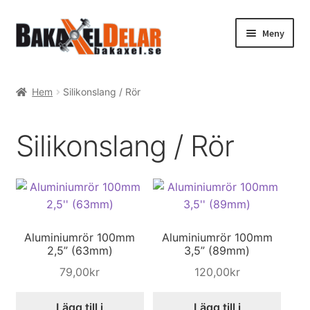
Hoppa
Hoppa
Meny
till
till
navigering
innehåll
Hem
Hem
Silikonslang / Rör
Webshop
Silikonslang / Rör
Expand
Tenaci information
underm
Expand
Guider & tips
underm
Korg
Aluminiumrör 100mm
Aluminiumrör 100mm
2,5” (63mm)
3,5” (89mm)
Utcheckning
79,00
kr
120,00
kr
Mitt konto
Lägg till i
Lägg till i