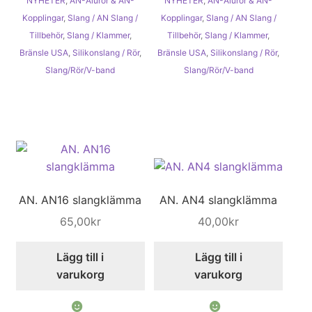
NYHETER
,
AN-Alurör & AN-
NYHETER
,
AN-Alurör & AN-
Kopplingar
,
Slang / AN Slang /
Kopplingar
,
Slang / AN Slang /
Tillbehör
,
Slang / Klammer
,
Tillbehör
,
Slang / Klammer
,
Bränsle USA
,
Silikonslang / Rör
,
Bränsle USA
,
Silikonslang / Rör
,
Slang/Rör/V-band
Slang/Rör/V-band
AN. AN16 slangklämma
AN. AN4 slangklämma
65,00
kr
40,00
kr
Lägg till i
Lägg till i
varukorg
varukorg