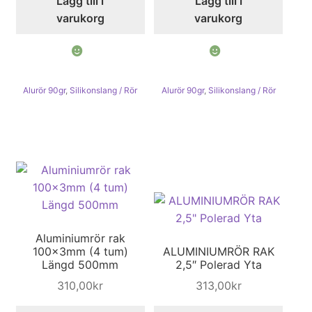
Lägg till i
Lägg till i
varukorg
varukorg
Alurör 90gr
,
Silikonslang / Rör
Alurör 90gr
,
Silikonslang / Rör
Aluminiumrör rak
100x3mm (4 tum)
ALUMINIUMRÖR RAK
Längd 500mm
2,5″ Polerad Yta
310,00
kr
313,00
kr