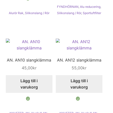
FYNDHÖRNAN
,
Alu reducering
,
Alurör Rak
,
Silikonslang / Rör
Silikonslang / Rör
,
Sportluftfilter
AN. AN10 slangklämma
AN. AN12 slangklämma
45,00
kr
55,00
kr
Lägg till i
Lägg till i
varukorg
varukorg