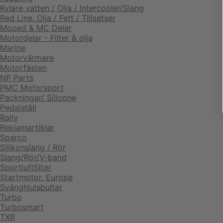
Kylare vatten / Olja / Intercooler/Slang
Red Line. Olja / Fett / Tillsatser
Moped & MC Delar
Motordelar - Filter & olja
Marine
Motorvärmare
Motorfästen
NP Parts
PMC Motorsport
Packningar/ Silicone
Pedalställ
Rally
Reklamartiklar
Sparco
Silikonslang / Rör
Slang/Rör/V-band
Sportluftfilter
Startmotor. Europe
Svänghjulsbultar
Turbo
Turbosmart
TXR