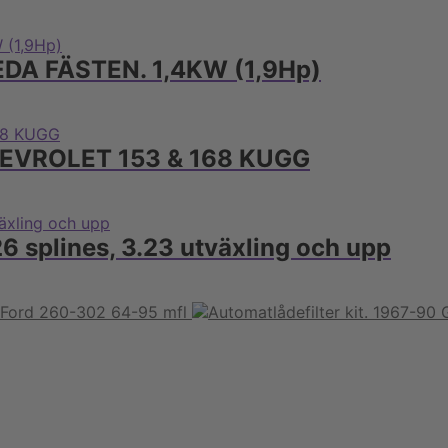
DA FÄSTEN. 1,4KW (1,9Hp)
 CHEVROLET 153 & 168 KUGG
26 splines, 3.23 utväxling och upp
 Ford 260-302 64-95 mfl