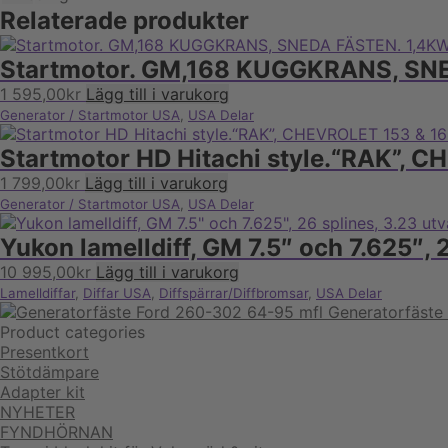
Relaterade produkter
Startmotor. GM,168 KUGGKRANS, SNE
1 595,00
kr
Lägg till i varukorg
Generator / Startmotor USA
,
USA Delar
Startmotor HD Hitachi style.“RAK”,
1 799,00
kr
Lägg till i varukorg
Generator / Startmotor USA
,
USA Delar
Yukon lamelldiff, GM 7.5″ och 7.625″, 
10 995,00
kr
Lägg till i varukorg
Lamelldiffar
,
Diffar USA
,
Diffspärrar/Diffbromsar
,
USA Delar
Generatorfäste
Product categories
Presentkort
Stötdämpare
Adapter kit
NYHETER
FYNDHÖRNAN