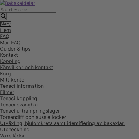
Hoppa
Hoppa
till
till
Produktsökning
navigering
innehåll
Meny
Hem
FAQ
Mail FAQ
Guider & tips
Kontakt
Koppling
Köpvillkor och kontakt
Korg
Mitt konto
Tenaci information
Filmer
Tenaci koppling
Tenaci svänghjul
Tenaci urtrampningslager
Torsendiff och aussie locker
Utväxling, hjulomkrets samt identifiering av bakaxlar.
Utcheckning
Växellådor