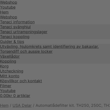
Webshop
Youtube
Hem
Webshop
Tenaci information
Tenaci svänghjul
Tenaci urtrampningslager
Tenaci koppling
Guider & tips
Utväxling, hjulomkrets samt identifiering av bakaxlar.
Torsendiff och aussie locker
Växellådor
Koppling
Korg
Utcheckning
Mitt konto
Köpvillkor och kontakt
Filmer
Youtube
0,00
kr
0 artiklar
Hem
/
USA Delar
/
Automatlådefilter kit. TH250, 250C, T