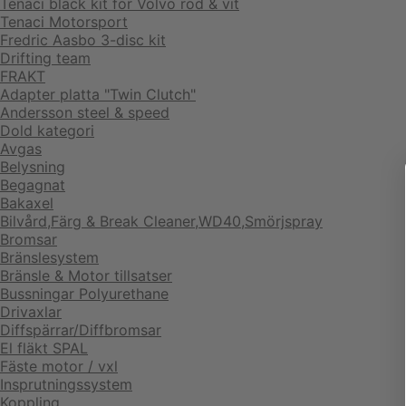
Tenaci black kit för Volvo röd & vit
Tenaci Motorsport
Fredric Aasbo 3-disc kit
Drifting team
FRAKT
Adapter platta "Twin Clutch"
Andersson steel & speed
Dold kategori
Avgas
Belysning
Begagnat
Bakaxel
Bilvård,Färg & Break Cleaner,WD40,Smörjspray
Bromsar
Bränslesystem
Bränsle & Motor tillsatser
Bussningar Polyurethane
Drivaxlar
Diffspärrar/Diffbromsar
El fläkt SPAL
Fäste motor / vxl
Insprutningssystem
Koppling