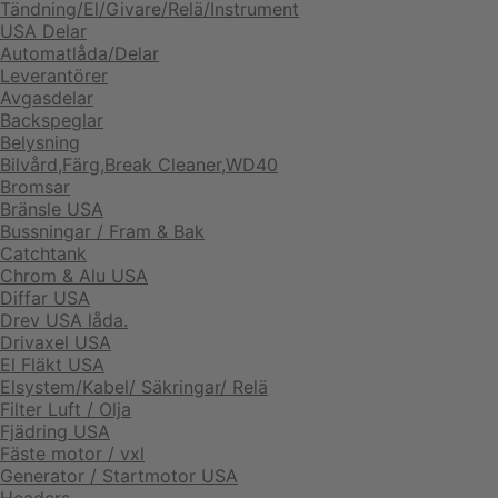
Tändning/El/Givare/Relä/Instrument
USA Delar
Automatlåda/Delar
Leverantörer
Avgasdelar
Backspeglar
Belysning
Bilvård,Färg,Break Cleaner,WD40
Bromsar
Bränsle USA
Bussningar / Fram & Bak
Catchtank
Chrom & Alu USA
Diffar USA
Drev USA låda.
Drivaxel USA
El Fläkt USA
Elsystem/Kabel/ Säkringar/ Relä
Filter Luft / Olja
Fjädring USA
Fäste motor / vxl
Generator / Startmotor USA