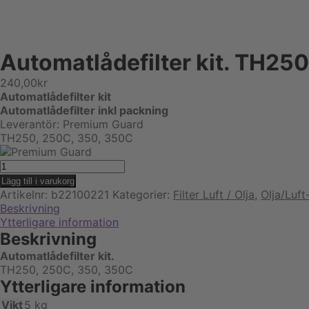
Automatlådefilter kit. TH25
240,00
kr
Automatlådefilter kit
Automatlådefilter inkl packning
Leverantör: Premium Guard
TH250, 250C, 350, 350C
Automatlådefilter
kit.
Lägg till i varukorg
TH250,
Artikelnr:
b22100221
Kategorier:
Filter Luft / Olja
,
Olja/Luft-
250C,
Beskrivning
TH350,
Ytterligare information
350C
Beskrivning
mängd
Automatlådefilter kit.
TH250, 250C, 350, 350C
Ytterligare information
Vikt
5 kg