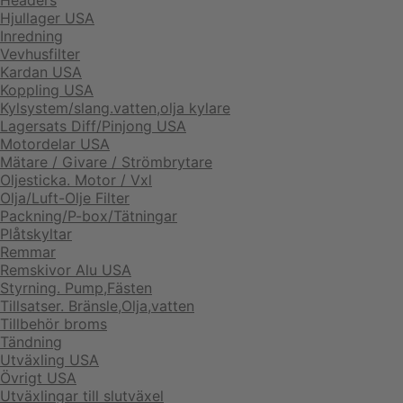
Headers
Hjullager USA
Inredning
Vevhusfilter
Kardan USA
Koppling USA
Kylsystem/slang.vatten,olja kylare
Lagersats Diff/Pinjong USA
Motordelar USA
Mätare / Givare / Strömbrytare
Oljesticka. Motor / Vxl
Olja/Luft-Olje Filter
Packning/P-box/Tätningar
Plåtskyltar
Remmar
Remskivor Alu USA
Styrning. Pump,Fästen
Tillsatser. Bränsle,Olja,vatten
Tillbehör broms
Tändning
Utväxling USA
Övrigt USA
Utväxlingar till slutväxel