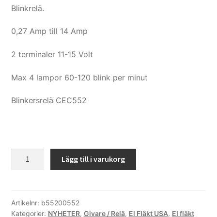
Blinkrelä.
Köpvillkor och kontakt
0,27 Amp till 14 Amp
Filmer
2 terminaler 11-15 Volt
Youtube
Max 4 lampor 60-120 blink per minut
Blinkersrelä CEC552
Blinkersrelä
Lägg till i varukorg
2
polig
USA
mängd
Artikelnr:
b55200552
Kategorier:
NYHETER
,
Givare / Relä
,
El Fläkt USA
,
El fläkt