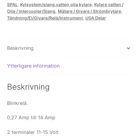
SPAL
,
Kylsystem/slang.vatten,olja kylare
,
Kylare vatten /
Olja / Intercooler/Slang
,
Mätare / Givare / Strömbrytare
,
Tändning/El/Givare/Relä/Instrument
,
USA Delar
Beskrivning
Ytterligare information
Beskrivning
Blinkrelä.
0,27 Amp till 14 Amp
2 terminaler 11-15 Volt