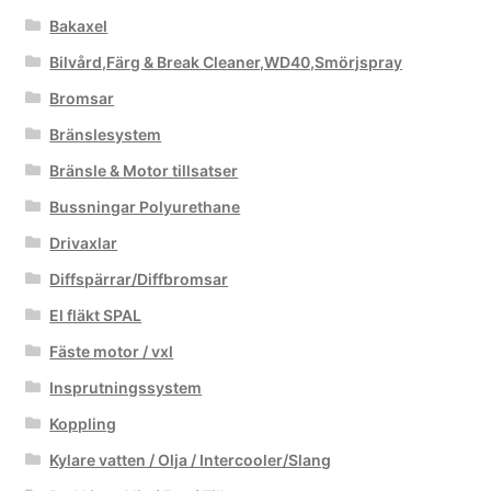
Bakaxel
Bilvård,Färg & Break Cleaner,WD40,Smörjspray
Bromsar
Bränslesystem
Bränsle & Motor tillsatser
Bussningar Polyurethane
Drivaxlar
Diffspärrar/Diffbromsar
El fläkt SPAL
Fäste motor / vxl
Insprutningssystem
Koppling
Kylare vatten / Olja / Intercooler/Slang