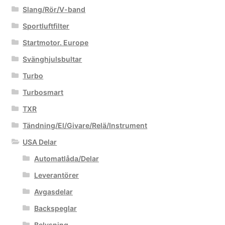
Slang/Rör/V-band
Sportluftfilter
Startmotor. Europe
Svänghjulsbultar
Turbo
Turbosmart
TXR
Tändning/El/Givare/Relä/Instrument
USA Delar
Automatlåda/Delar
Leverantörer
Avgasdelar
Backspeglar
Belysning