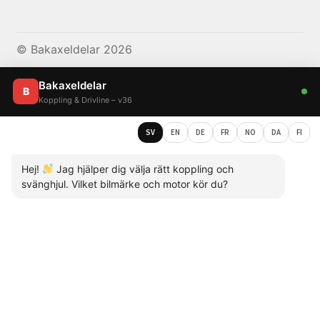
© Bakaxeldelar 2026
Bakaxeldelar
B
Koppling & Drivline – v36
SV
EN
DE
FR
NO
DA
FI
Hej!
Jag hjälper dig välja rätt koppling och
svänghjul. Vilket bilmärke och motor kör du?