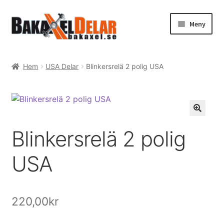
Hoppa
Hoppa
Meny
till
till
navigering
innehåll
Hem
Hem
USA Delar
Blinkersrelä 2 polig USA
Webshop
Expand
Tenaci information
underm
Expand
Blinkersrelä 2 polig
Guider & tips
underm
USA
Korg
Utcheckning
220,00
kr
Mitt konto