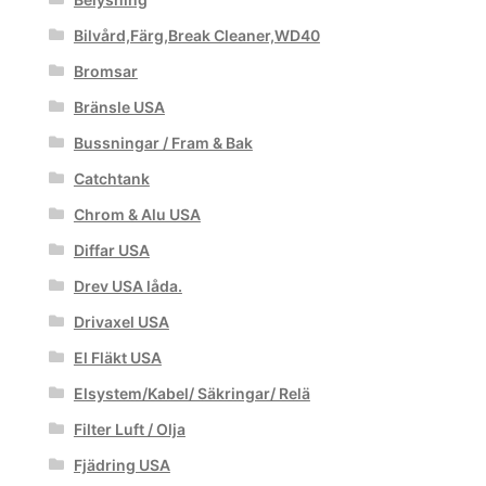
Bilvård,Färg,Break Cleaner,WD40
Bromsar
Bränsle USA
Bussningar / Fram & Bak
Catchtank
Chrom & Alu USA
Diffar USA
Drev USA låda.
Drivaxel USA
El Fläkt USA
Elsystem/Kabel/ Säkringar/ Relä
Filter Luft / Olja
Fjädring USA