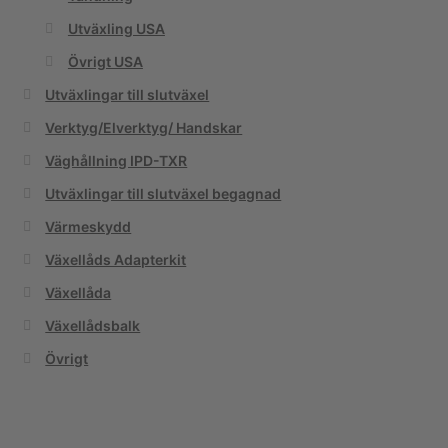
Utväxling USA
Övrigt USA
Utväxlingar till slutväxel
Verktyg/Elverktyg/ Handskar
Väghållning IPD-TXR
Utväxlingar till slutväxel begagnad
Värmeskydd
Växellåds Adapterkit
Växellåda
Växellådsbalk
Övrigt