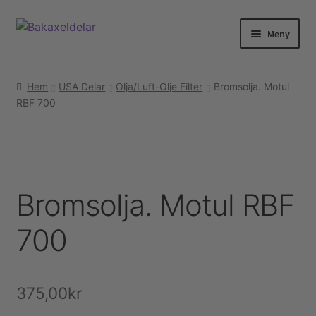
Hoppa
Hoppa
Meny
till
till
navigering
innehåll
Hem
Hem
USA Delar
Olja/Luft-Olje Filter
Bromsolja. Motul
RBF 700
Webshop
Tenaci information
Guider & tips
Bromsolja. Motul RBF
Korg
700
Utcheckning
375,00
kr
Mitt konto