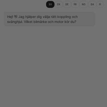
SV
EN
DE
FR
NO
DA
FI
Hej! 👋 Jag hjälper dig välja rätt koppling och
svänghjul. Vilket bilmärke och motor kör du?