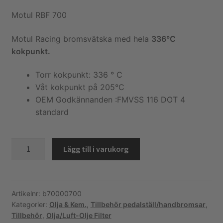
Köpvillkor och kontakt
Motul RBF 700
Filmer
Motul Racing bromsvätska med hela
336°C
kokpunkt.
Youtube
Torr kokpunkt: 336 ° C
Våt kokpunkt på 205°C
OEM Godkännanden :FMVSS 116 DOT 4
standard
Bromsolja.
Lägg till i varukorg
Motul
RBF
700
mängd
Artikelnr:
b70000700
Kategorier:
Olja & Kem.
,
Tillbehör pedalställ/handbromsar
,
Tillbehör
,
Olja/Luft-Olje Filter