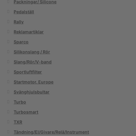
Packningar/ Silicone
Pedalställ
Rally
Reklamartiklar
Sparco
Silikonslang / Rör
Slang/Rör/V-band
Sportluftfilter
Startmotor. Europe
Svänghjulsbultar
Turbo
Turbosmart
TXR
Tändning/El/Givare/Relä/Instrument