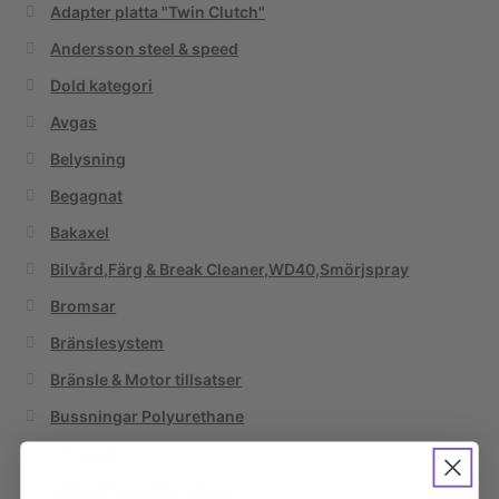
Adapter platta "Twin Clutch"
Andersson steel & speed
Dold kategori
Avgas
Belysning
Begagnat
Bakaxel
Bilvård,Färg & Break Cleaner,WD40,Smörjspray
Bromsar
Bränslesystem
Bränsle & Motor tillsatser
Bussningar Polyurethane
Drivaxlar
Diffspärrar/Diffbromsar