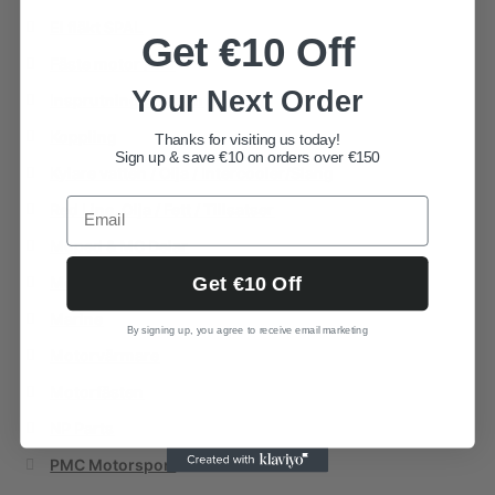
El fläkt SPAL
Get €10 Off
Fäste motor / vxl
Your Next Order
Insprutningssystem
Koppling
Thanks for visiting us today!
Sign up & save €10 on orders over €150
Kylare vatten / Olja / Intercooler/Slang
Red Line. Olja / Fett / Tillsatser
Moped & MC Delar
Get €10 Off
Motordelar - Filter & olja
Marine
By signing up, you agree to receive email marketing
Motorvärmare
Motorfästen
NP Parts
PMC Motorsport