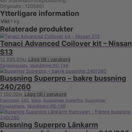
4st Stabilisatorstagsbussning.
Originalnr.: 1205991
Ytterligare information
Vikt
1 kg
Relaterade produkter
Tenaci Advanced Coilover kit – Nissan
S13
12 995,00
kr
Lägg till i varukorg
Sänkningssats
,
Väghållning IPD-TXR
Bussning Superpro – bakre bussning
240/260
1 150,00
kr
Lägg till i varukorg
Framvagn
,
240
,
Volvo
,
Bussningar SuperPro
,
Bussningar
Polyurethane
,
Väghållning IPD-TXR
Bussning Superpro Länkarm