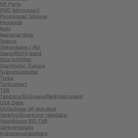
NP Parts
PMC Motorsport
Packningar/ Silicone
Pedalställ
Rally
Reklamartiklar
Sparco
Silikonslang / Rör
Slang/Rör/V-band
Sportluftfilter
Startmotor. Europe
Svänghjulsbultar
Turbo
Turbosmart
TXR
Tändning/El/Givare/Relä/Instrument
USA Delar
Utväxlingar till slutväxel
Verktyg/Elverktyg/ Handskar
Väghållning IPD-TXR
Sänkningssats
Krängningshämmare