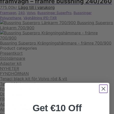
framvagn – främre bussning 240/260
775,00
kr
Lägg till i varukorg
Framvagn
,
240
,
Volvo
,
Bussningar SuperPro
,
Bussningar
Polyurethane
,
Väghållning IPD-TXR
Bussning Superpro
Länkarm 700/900
Bussning Superpro Krängningshämmare - främre 700/900
Product categories
Presentkort
Stötdämpare
Adapter kit
NYHETER
FYNDHÖRNAN
Tenaci black kit för Volvo röd & vit
Tenaci Motorsport
Fredric Aasbo 3-disc kit
Drifting team
FRAKT
Adapter platta "Twin Clutch"
Get €10 Off
Andersson steel & speed