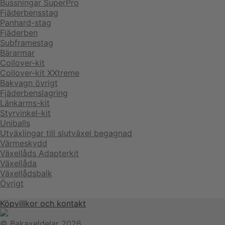
Bussningar SuperPro
Fjäderbensstag
Panhard-stag
Fjäderben
Subframestag
Bärarmar
Coilover-kit
Coilover-kit XXtreme
Bakvagn övrigt
Fjäderbenslagring
Länkarms-kit
Styrvinkel-kit
Uniballs
Utväxlingar till slutväxel begagnad
Värmeskydd
Växellåds Adapterkit
Växellåda
Växellådsbalk
Övrigt
Köpvillkor och kontakt
© Bakaxeldelar 2026