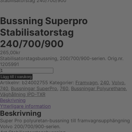
Stabilisatorstag 240/700/900
Bussning Superpro
Stabilisatorstag
240/700/900
265,00
kr
Stabilisatorstagsbussning, 200/700/900-serien. Orig.nr.
1205991
Bussning
Superpro
Lägg till i varukorg
Stabilisatorstag
Artikelnr:
b24002755
Kategorier:
Framvagn
,
240
,
Volvo
,
240/700/900
740
,
Bussningar SuperPro
,
760
,
Bussningar Polyurethane
,
mängd
Väghållning IPD-TXR
Beskrivning
Ytterligare information
Beskrivning
Super Pro polyuretan-bussning till framvagnsupphängning
Volvo 200/700/900-serien.