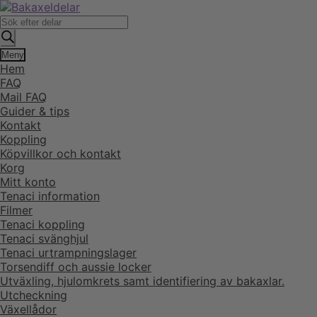
Hoppa
Hoppa
till
till
Produktsökning
navigering
innehåll
Meny
Hem
FAQ
Mail FAQ
Guider & tips
Kontakt
Koppling
Köpvillkor och kontakt
Korg
Mitt konto
Tenaci information
Filmer
Tenaci koppling
Tenaci svänghjul
Tenaci urtrampningslager
Torsendiff och aussie locker
Utväxling, hjulomkrets samt identifiering av bakaxlar.
Utcheckning
Växellådor