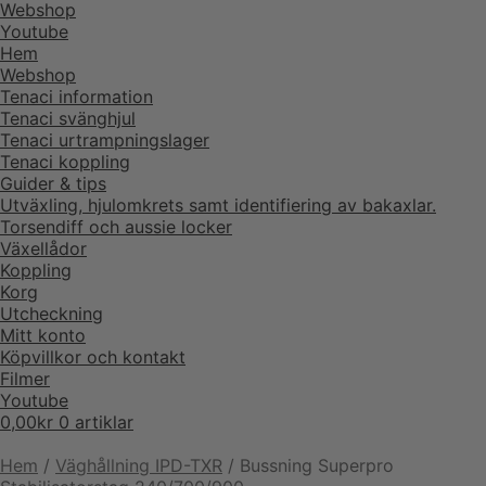
Webshop
Youtube
Hem
Webshop
Tenaci information
Tenaci svänghjul
Tenaci urtrampningslager
Tenaci koppling
Guider & tips
Utväxling, hjulomkrets samt identifiering av bakaxlar.
Torsendiff och aussie locker
Växellådor
Koppling
Korg
Utcheckning
Mitt konto
Köpvillkor och kontakt
Filmer
Youtube
0,00
kr
0 artiklar
Hem
/
Väghållning IPD-TXR
/
Bussning Superpro