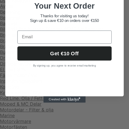
Dold kategori
Your Next Order
Avgas
Belysning
Thanks for visiting us today!
Begagnat
Sign up & save €10 on orders over €150
Bakaxel
Bilvård,Färg & Break Cleaner,WD40,Smörjspray
Bromsar
Bränslesystem
Bränsle & Motor tillsatser
Bussningar Polyurethane
Get €10 Off
Drivaxlar
Diffspärrar/Diffbromsar
By signing up, you agree to receive email marketing
El fläkt SPAL
Fäste motor / vxl
Insprutningssystem
Koppling
Kylare vatten / Olja / Intercooler/Slang
Red Line. Olja / Fett / Tillsatser
Moped & MC Delar
Motordelar - Filter & olja
Marine
Motorvärmare
Motorfästen