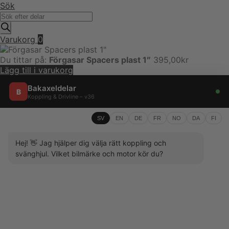
Sök
Produktsökning
Varukorg
0
Du tittar på:
Förgasar Spacers plast 1″
395,00
kr
Lägg till i varukorg
Bakaxeldelar
B
Koppling & Drivline – v36
SV
EN
DE
FR
NO
DA
FI
Hej! 👋 Jag hjälper dig välja rätt koppling och
svänghjul. Vilket bilmärke och motor kör du?