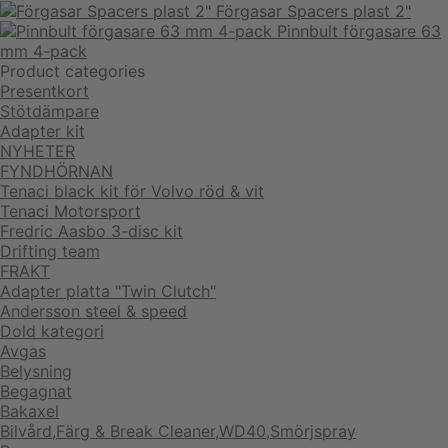
Förgasar Spacers plast 2"
Pinnbult förgasare 63
mm 4-pack
Product categories
Presentkort
Stötdämpare
Adapter kit
NYHETER
FYNDHÖRNAN
Tenaci black kit för Volvo röd & vit
Tenaci Motorsport
Fredric Aasbo 3-disc kit
Drifting team
FRAKT
Adapter platta "Twin Clutch"
Andersson steel & speed
Dold kategori
Avgas
Belysning
Begagnat
Bakaxel
Bilvård,Färg & Break Cleaner,WD40,Smörjspray