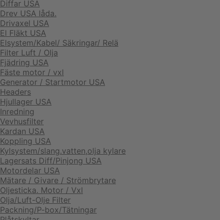
Diffar USA
Drev USA låda.
Drivaxel USA
El Fläkt USA
Elsystem/Kabel/ Säkringar/ Relä
Filter Luft / Olja
Fjädring USA
Fäste motor / vxl
Generator / Startmotor USA
Headers
Hjullager USA
Inredning
Vevhusfilter
Kardan USA
Koppling USA
Kylsystem/slang.vatten,olja kylare
Lagersats Diff/Pinjong USA
Motordelar USA
Mätare / Givare / Strömbrytare
Oljesticka. Motor / Vxl
Olja/Luft-Olje Filter
Packning/P-box/Tätningar
Plåtskyltar