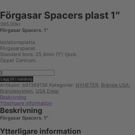
Förgasar Spacers plast 1″
395,00
kr
Förgasar Spacers. 1″
Isolationsplatta
Förgasarspacer.
Standard bore. 25,4mm (1″) tjock.
Öppet Centrum.
Förgasar
Spacers
Lägg till i varukorg
plast
Artikelnr:
b91369136
Kategorier:
NYHETER
,
Bränsle USA
,
1"
Bränslesystem
,
USA Delar
mängd
Beskrivning
Ytterligare information
Beskrivning
Förgasar Spacers. 1″
Ytterligare information