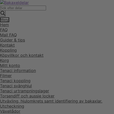
Hoppa
Hoppa
till
till
Produktsökning
navigering
innehåll
Meny
Hem
FAQ
Mail FAQ
Guider & tips
Kontakt
Koppling
Köpvillkor och kontakt
Korg
Mitt konto
Tenaci information
Filmer
Tenaci koppling
Tenaci svänghjul
Tenaci urtrampningslager
Torsendiff och aussie locker
Utväxling, hjulomkrets samt identifiering av bakaxlar.
Utcheckning
Växellådor