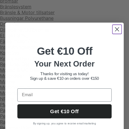
Bromsar
Bränslesystem
Bränsle & Motor tillsatser
Bussningar Polyurethane
Drivaxlar
Diffspärrar/Diffbromsar
El fläkt SPAL
Fäste motor / vxl
Insprutningssystem
Get €10 Off
Koppling
Kylare vatten / Olja / Intercooler/Slang
Your Next Order
Red Line. Olja / Fett / Tillsatser
Moped & MC Delar
Thanks for visiting us today!
Motordelar - Filter & olja
Sign up & save €10 on orders over €150
Marine
Motorvärmare
Motorfästen
NP Parts
PMC Motorsport
Packningar/ Silicone
Get €10 Off
Pedalställ
Rally
By signing up, you agree to receive email marketing
Reklamartiklar