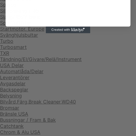
Sparco
Silikonslang / Rör
Slang/Rör/V-band
Sportluftfilter
Startmotor. Europe
Svänghjulsbultar
Turbo
Turbosmart
TXR
Tändning/El/Givare/Relä/Instrument
USA Delar
Automatlåda/Delar
Leverantörer
Avgasdelar
Backspeglar
Belysning
Bilvård,Färg,Break Cleaner,WD40
Bromsar
Bränsle USA
Bussningar / Fram & Bak
Catchtank
Chrom & Alu USA