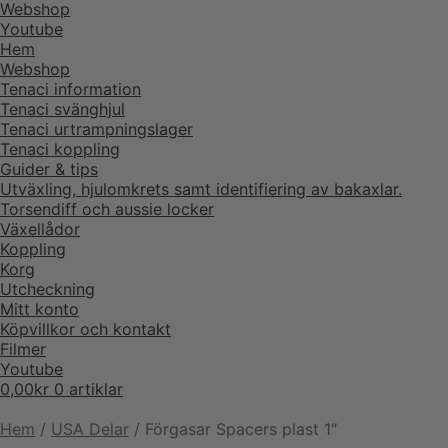
Webshop
Youtube
Hem
Webshop
Tenaci information
Tenaci svänghjul
Tenaci urtrampningslager
Tenaci koppling
Guider & tips
Utväxling, hjulomkrets samt identifiering av bakaxlar.
Torsendiff och aussie locker
Växellådor
Koppling
Korg
Utcheckning
Mitt konto
Köpvillkor och kontakt
Filmer
Youtube
0,00
kr
0 artiklar
Hem
/
USA Delar
/
Förgasar Spacers plast 1″