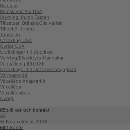
Remmar
Remskivor Alu USA
Styrning. Pump,Fästen
Tillsatser. Bränsle,Olja,vatten
Tillbehör broms
Tändning
Utväxling USA
Övrigt USA
Utväxlingar till slutväxel
Verktyg/Elverktyg/ Handskar
Väghållning IPD-TXR
Utväxlingar till slutväxel begagnad
Värmeskydd
Växellåds Adapterkit
Växellåda
Växellådsbalk
Övrigt
Köpvillkor och kontakt
© Bakaxeldelar 2026
Mitt konto