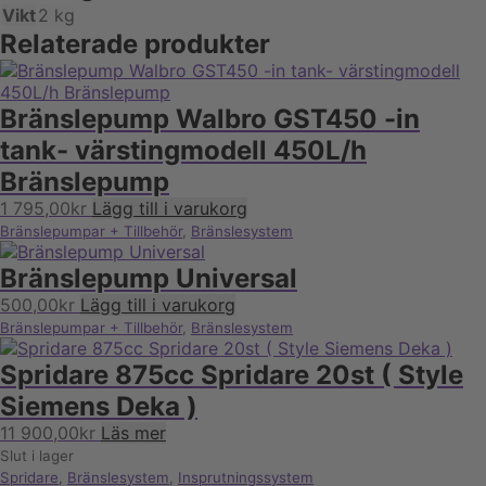
Vikt
2 kg
Relaterade produkter
Bränslepump Walbro GST450 -in
tank- värstingmodell 450L/h
Bränslepump
1 795,00
kr
Lägg till i varukorg
Bränslepumpar + Tillbehör
,
Bränslesystem
Bränslepump Universal
500,00
kr
Lägg till i varukorg
Bränslepumpar + Tillbehör
,
Bränslesystem
Spridare 875cc Spridare 20st ( Style
Siemens Deka )
11 900,00
kr
Läs mer
Slut i lager
Spridare
,
Bränslesystem
,
Insprutningssystem