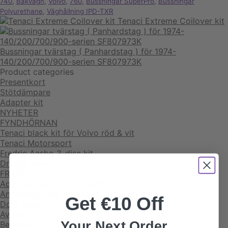
740
,
Bakvagn
,
Volvo
,
760
,
Bussningar SuperPro
,
Bussningar
Polyurethane
,
Väghållning IPD-TXR
Tenaci Extreme Coilover kit
Bussningar tvärstag ( Panhardstag ) för 1974-
140/200/700/900-serien SF807973K
Product categories
Presentkort
Stötdämpare
Adapter kit
NYHETER
FYNDHÖRNAN
Tenaci black kit för Volvo röd & vit
Tenaci Motorsport
Fredric Aasbo 3-disc kit
Drifting team
FRAKT
Adapter platta "Twin Clutch"
Andersson steel & speed
Get €10 Off
Dold kategori
Avgas
Your Next Order
Belysning