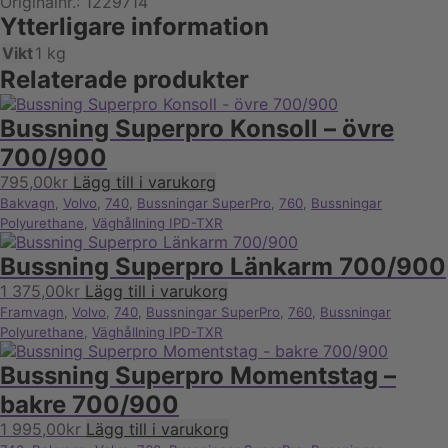
Originalnr.: 1229714
Ytterligare information
Vikt
1 kg
Relaterade produkter
Bussning Superpro Konsoll – övre
700/900
795,00
kr
Lägg till i varukorg
Bakvagn
,
Volvo
,
740
,
Bussningar SuperPro
,
760
,
Bussningar
Polyurethane
,
Väghållning IPD-TXR
Bussning Superpro Länkarm 700/900
1 375,00
kr
Lägg till i varukorg
Framvagn
,
Volvo
,
740
,
Bussningar SuperPro
,
760
,
Bussningar
Polyurethane
,
Väghållning IPD-TXR
Bussning Superpro Momentstag –
bakre 700/900
1 995,00
kr
Lägg till i varukorg