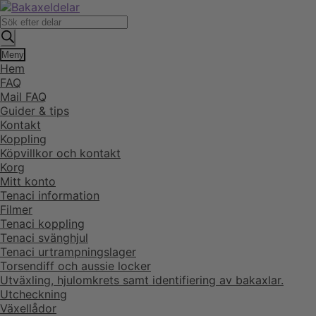
Hoppa
Hoppa
till
till
Produktsökning
navigering
innehåll
Meny
Hem
FAQ
Mail FAQ
Guider & tips
Kontakt
Koppling
Köpvillkor och kontakt
Korg
Mitt konto
Tenaci information
Filmer
Tenaci koppling
Tenaci svänghjul
Tenaci urtrampningslager
Torsendiff och aussie locker
Utväxling, hjulomkrets samt identifiering av bakaxlar.
Utcheckning
Växellådor