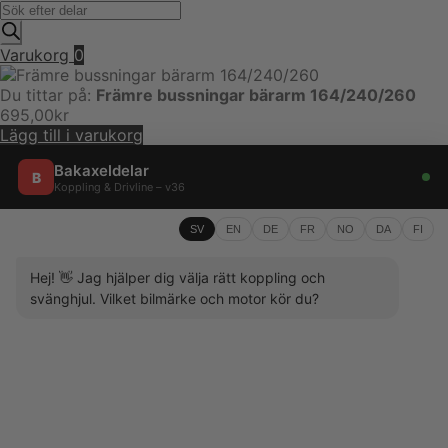
Produktsökning
Varukorg
0
Du tittar på:
Främre bussningar bärarm 164/240/260
695,00
kr
Lägg till i varukorg
Bakaxeldelar
B
Koppling & Drivline – v36
SV
EN
DE
FR
NO
DA
FI
Hej! 👋 Jag hjälper dig välja rätt koppling och
svänghjul. Vilket bilmärke och motor kör du?