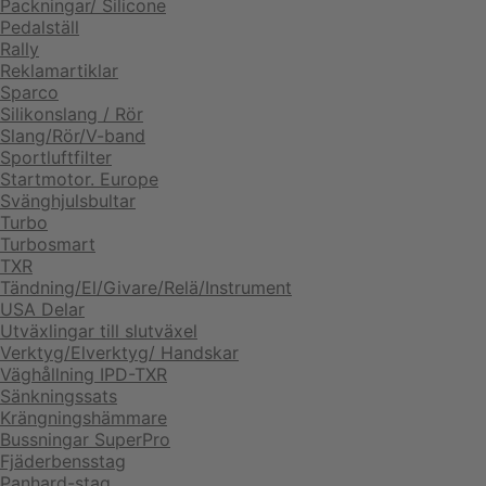
Packningar/ Silicone
Pedalställ
Rally
Reklamartiklar
Sparco
Silikonslang / Rör
Slang/Rör/V-band
Sportluftfilter
Startmotor. Europe
Svänghjulsbultar
Turbo
Turbosmart
TXR
Tändning/El/Givare/Relä/Instrument
USA Delar
Utväxlingar till slutväxel
Verktyg/Elverktyg/ Handskar
Väghållning IPD-TXR
Sänkningssats
Krängningshämmare
Bussningar SuperPro
Fjäderbensstag
Panhard-stag