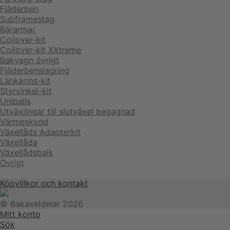
Fjäderben
Subframestag
Bärarmar
Coilover-kit
Coilover-kit XXtreme
Bakvagn övrigt
Fjäderbenslagring
Länkarms-kit
Styrvinkel-kit
Uniballs
Utväxlingar till slutväxel begagnad
Värmeskydd
Växellåds Adapterkit
Växellåda
Växellådsbalk
Övrigt
Köpvillkor och kontakt
© Bakaxeldelar 2026
Mitt konto
Sök