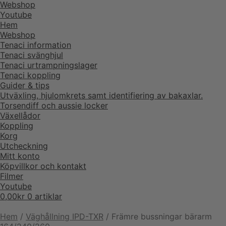
Webshop
Youtube
Hem
Webshop
Tenaci information
Tenaci svänghjul
Tenaci urtrampningslager
Tenaci koppling
Guider & tips
Utväxling, hjulomkrets samt identifiering av bakaxlar.
Torsendiff och aussie locker
Växellådor
Koppling
Korg
Utcheckning
Mitt konto
Köpvillkor och kontakt
Filmer
Youtube
0,00
kr
0 artiklar
Hem
/
Väghållning IPD-TXR
/
Främre bussningar bärarm