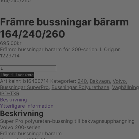
164/240/260
Främre bussningar bärarm
164/240/260
695,00
kr
Främre bussningar bärarm för 200-serien. l. Orig.nr.
1229714
Främre
bussningar
Lägg till i varukorg
bärarm
Artikelnr:
b16400714
Kategorier:
240
,
Bakvagn
,
Volvo
,
164/240/260
Bussningar SuperPro
,
Bussningar Polyurethane
,
Väghållning
mängd
IPD-TXR
Beskrivning
Ytterligare information
Beskrivning
Super Pro polyuretan-bussning till bakvagnsupphängning
Volvo 200-serien.
Främre bussningar bärarm.