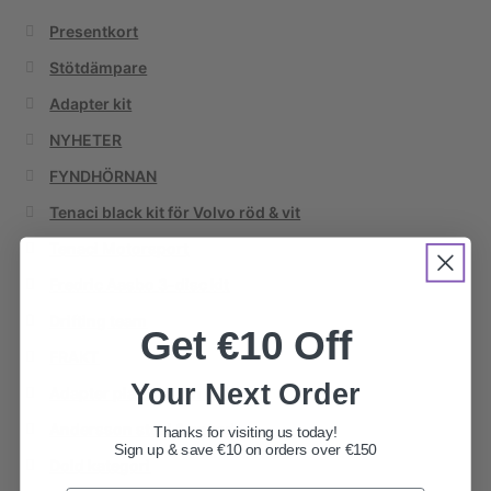
Presentkort
Stötdämpare
Adapter kit
NYHETER
FYNDHÖRNAN
Tenaci black kit för Volvo röd & vit
Tenaci Motorsport
Fredric Aasbo 3-disc kit
Drifting team
Get €10 Off
FRAKT
Your Next Order
Adapter platta "Twin Clutch"
Andersson steel & speed
Thanks for visiting us today!
Sign up & save €10 on orders over €150
Dold kategori