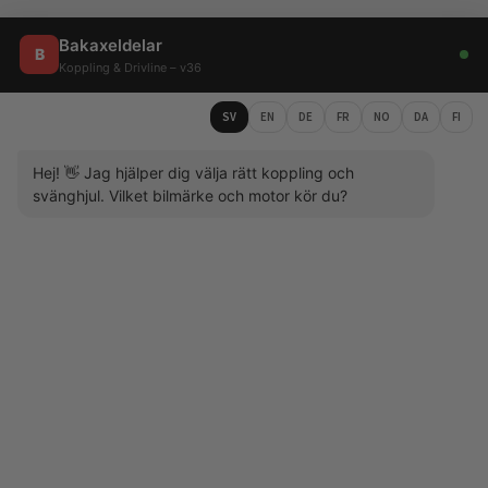
Bakaxeldelar
B
Koppling & Drivline – v36
SV
EN
DE
FR
NO
DA
FI
Hej! 👋 Jag hjälper dig välja rätt koppling och
svänghjul. Vilket bilmärke och motor kör du?