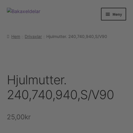
Hoppa
Hoppa
Meny
till
till
navigering
innehåll
Hem
Hem
Drivaxlar
Hjulmutter. 240,740,940,S/V90
Webshop
Tenaci information
Hjulmutter.
Guider & tips
240,740,940,S/V90
Korg
Utcheckning
25,00
kr
Mitt konto