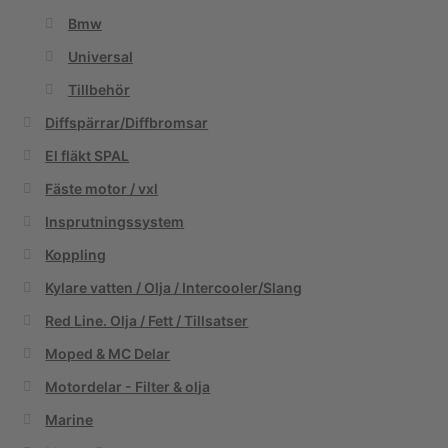
Bmw
Universal
Tillbehör
Diffspärrar/Diffbromsar
El fläkt SPAL
Fäste motor / vxl
Insprutningssystem
Koppling
Kylare vatten / Olja / Intercooler/Slang
Red Line. Olja / Fett / Tillsatser
Moped & MC Delar
Motordelar - Filter & olja
Marine