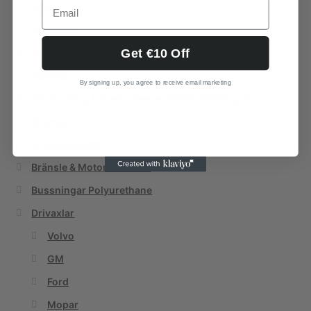
Avgas
Belysning
Get €10 Off
Begagnat
Bakaxel
By signing up, you agree to receive email marketing
Bilvård,Färg & Break Cleaner,WD40,Smörjspray
Bromsar
Bränslesystem
Bränsle & Motor tillsatser
Bussningar Polyurethane
Drivaxlar
Volvo
GM
Ford
Mopar