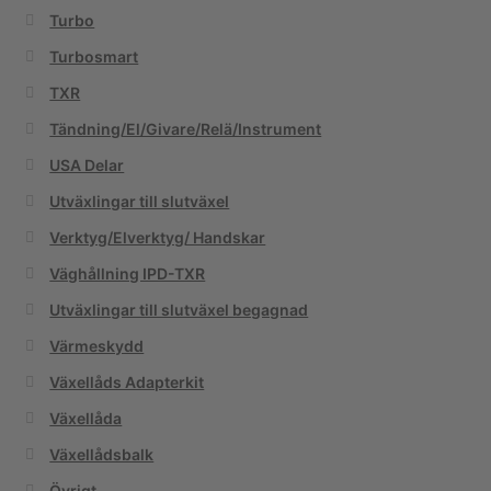
Turbo
Turbosmart
TXR
Tändning/El/Givare/Relä/Instrument
USA Delar
Utväxlingar till slutväxel
Verktyg/Elverktyg/ Handskar
Väghållning IPD-TXR
Utväxlingar till slutväxel begagnad
Värmeskydd
Växellåds Adapterkit
Växellåda
Växellådsbalk
Övrigt