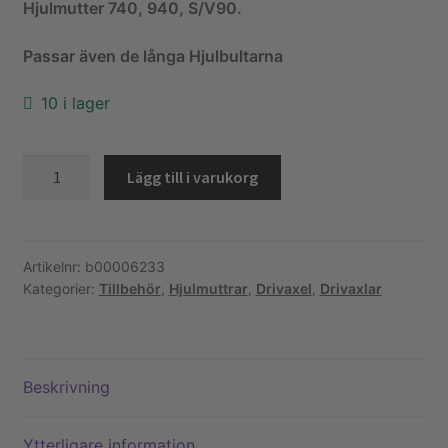
Hjulmutter 740, 940, S/V90.
Köpvillkor och kontakt
Passar även de långa Hjulbultarna
Filmer
10 i lager
Youtube
Hjulmutter.
Lägg till i varukorg
240,740,940,S/V90
mängd
Artikelnr:
b00006233
Kategorier:
Tillbehör
,
Hjulmuttrar
,
Drivaxel
,
Drivaxlar
Beskrivning
Ytterligare information