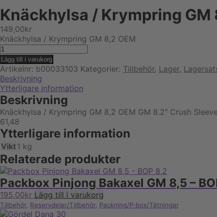
Knäckhylsa / Krympring GM
149,00
kr
Knäckhylsa / Krympring GM 8,2 OEM
Knäckhylsa
/
Lägg till i varukorg
Krympring
Artikelnr:
b00033103
Kategorier:
Tillbehör
,
Lager
,
Lagersat
GM
Beskrivning
8,2
Ytterligare information
OEM
Beskrivning
mängd
Knäckhylsa / Krympring GM 8,2 OEM GM 8.2″ Crush Sleeve Cr
61,48
Ytterligare information
Vikt
1 kg
Relaterade produkter
Packbox Pinjong Bakaxel GM 8,5 – BO
195,00
kr
Lägg till i varukorg
Tillbehör
,
Reservdelar/Tillbehör
,
Packning/P-box/Tätningar