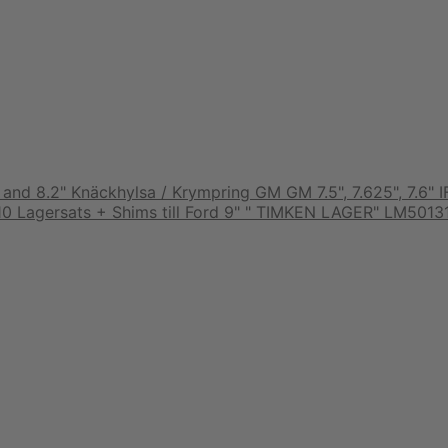
Knäckhylsa / Krympring GM GM 7.5", 7.625", 7.6" I
Lagersats + Shims till Ford 9" " TIMKEN LAGER" LM5013