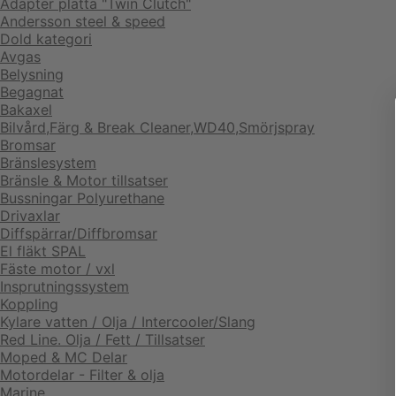
Adapter platta "Twin Clutch"
Andersson steel & speed
Dold kategori
Avgas
Belysning
Begagnat
Bakaxel
Bilvård,Färg & Break Cleaner,WD40,Smörjspray
Bromsar
Bränslesystem
Bränsle & Motor tillsatser
Bussningar Polyurethane
Drivaxlar
Diffspärrar/Diffbromsar
El fläkt SPAL
Fäste motor / vxl
Insprutningssystem
Koppling
Kylare vatten / Olja / Intercooler/Slang
Red Line. Olja / Fett / Tillsatser
Moped & MC Delar
Motordelar - Filter & olja
Marine