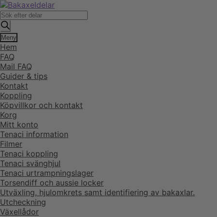
Hoppa
Hoppa
till
till
Produktsökning
navigering
innehåll
Meny
Hem
FAQ
Mail FAQ
Guider & tips
Kontakt
Koppling
Köpvillkor och kontakt
Korg
Mitt konto
Tenaci information
Filmer
Tenaci koppling
Tenaci svänghjul
Tenaci urtrampningslager
Torsendiff och aussie locker
Utväxling, hjulomkrets samt identifiering av bakaxlar.
Utcheckning
Växellådor