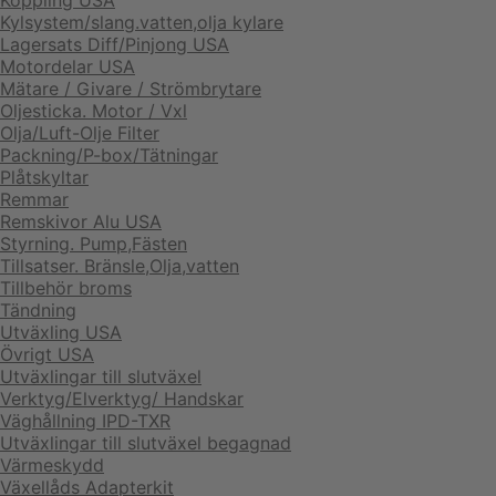
Koppling USA
Kylsystem/slang.vatten,olja kylare
Lagersats Diff/Pinjong USA
Motordelar USA
Mätare / Givare / Strömbrytare
Oljesticka. Motor / Vxl
Olja/Luft-Olje Filter
Packning/P-box/Tätningar
Plåtskyltar
Remmar
Remskivor Alu USA
Styrning. Pump,Fästen
Tillsatser. Bränsle,Olja,vatten
Tillbehör broms
Tändning
Utväxling USA
Övrigt USA
Utväxlingar till slutväxel
Verktyg/Elverktyg/ Handskar
Väghållning IPD-TXR
Utväxlingar till slutväxel begagnad
Värmeskydd
Växellåds Adapterkit