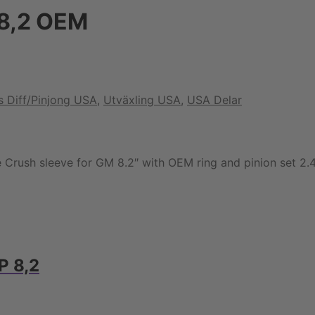
 8,2 OEM
s Diff/Pinjong USA
,
Utväxling USA
,
USA Delar
ush sleeve for GM 8.2″ with OEM ring and pinion set 2.470″
P 8,2