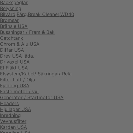
Backspeglar
Belysning
Bilvård,Färg,Break Cleaner,WD40
Bromsar
Bränsle USA
Bussningar / Fram & Bak
Catchtank
Chrom & Alu USA
Diffar USA
Drev USA låda.
Drivaxel USA
El Fläkt USA
Elsystem/Kabel/ Säkringar/ Relä
Filter Luft / Olja
Fjädring USA
Fäste motor / vxl
Generator / Startmotor USA
Headers
Hjullager USA
Inredning
Vevhusfilter
Kardan USA