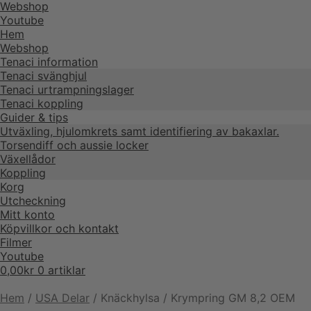
Webshop
Youtube
Hem
Webshop
Tenaci information
Tenaci svänghjul
Tenaci urtrampningslager
Tenaci koppling
Guider & tips
Utväxling, hjulomkrets samt identifiering av bakaxlar.
Torsendiff och aussie locker
Växellådor
Koppling
Korg
Utcheckning
Mitt konto
Köpvillkor och kontakt
Filmer
Youtube
0,00
kr
0 artiklar
Hem
/
USA Delar
/
Knäckhylsa / Krympring GM 8,2 OEM