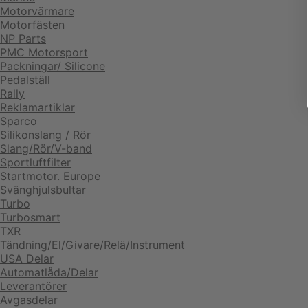
Motorvärmare
Motorfästen
NP Parts
PMC Motorsport
Packningar/ Silicone
Pedalställ
Rally
Reklamartiklar
Sparco
Silikonslang / Rör
Slang/Rör/V-band
Sportluftfilter
Startmotor. Europe
Svänghjulsbultar
Turbo
Turbosmart
TXR
Tändning/El/Givare/Relä/Instrument
USA Delar
Automatlåda/Delar
Leverantörer
Avgasdelar