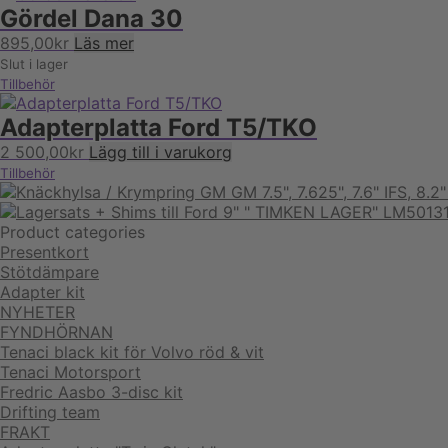
Gördel Dana 30
895,00
kr
Läs mer
Slut i lager
Tillbehör
Adapterplatta Ford T5/TKO
2 500,00
kr
Lägg till i varukorg
Tillbehör
Product categories
Presentkort
Stötdämpare
Adapter kit
NYHETER
FYNDHÖRNAN
Tenaci black kit för Volvo röd & vit
Tenaci Motorsport
Fredric Aasbo 3-disc kit
Drifting team
FRAKT