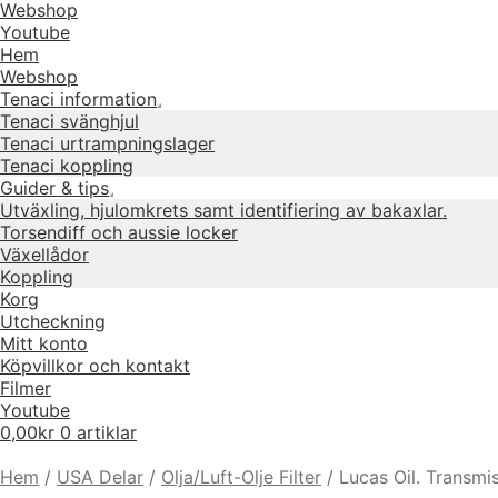
Webshop
Youtube
Hem
Webshop
Tenaci information
Expandera
Tenaci svänghjul
undermeny
Tenaci urtrampningslager
Tenaci koppling
Guider & tips
Expandera
Utväxling, hjulomkrets samt identifiering av bakaxlar.
undermeny
Torsendiff och aussie locker
Växellådor
Koppling
Korg
Utcheckning
Mitt konto
Köpvillkor och kontakt
Filmer
Youtube
0,00
kr
0 artiklar
Hem
/
USA Delar
/
Olja/Luft-Olje Filter
/
Lucas Oil. Transm