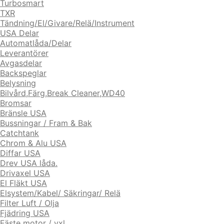
Turbosmart
TXR
Tändning/El/Givare/Relä/Instrument
USA Delar
Automatlåda/Delar
Leverantörer
Avgasdelar
Backspeglar
Belysning
Bilvård,Färg,Break Cleaner,WD40
Bromsar
Bränsle USA
Bussningar / Fram & Bak
Catchtank
Chrom & Alu USA
Diffar USA
Drev USA låda.
Drivaxel USA
El Fläkt USA
Elsystem/Kabel/ Säkringar/ Relä
Filter Luft / Olja
Fjädring USA
Fäste motor / vxl