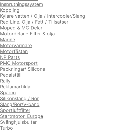
Insprutningssystem
Koppling
Kylare vatten / Olja / Intercooler/Slang
Red Line. Olja / Fett / Tillsatser
Moped & MC Delar
Motordelar - Filter & olja
Marine
Motorvärmare
Motorfästen
NP Parts
PMC Motorsport
Packningar/ Silicone
Pedalställ
Rally
Reklamartiklar
Sparco
Silikonslang / Rör
Slang/Rör/V-band
Sportluftfilter
Startmotor. Europe
Svänghjulsbultar
Turbo