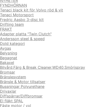
NYHETER
FYNDHÖRNAN
Tenaci black kit för Volvo röd & vit
Tenaci Motorsport
Fredric Aasbo 3-disc kit
Drifting team
FRAKT
Adapter platta "Twin Clutch"
Andersson steel & speed
Dold kategori
Avgas
Belysning
Begagnat
Bakaxel
Bilvård,Färg & Break Cleaner,WD40,Smörjspray
Bromsar
Bränslesystem
Bränsle & Motor tillsatser
Bussningar Polyurethane
Drivaxlar
Diffspärrar/Diffbromsar
El fläkt SPAL
Fäste motor / vxl