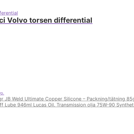
ci Volvo torsen differential
vo.
JB Weld Ultimate Copper Silicone – Packning/tätning 85
Lucas Oil. Transmission olja 75W-90 Synthet