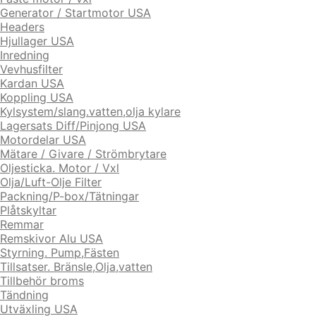
Generator / Startmotor USA
Headers
Hjullager USA
Inredning
Vevhusfilter
Kardan USA
Koppling USA
Kylsystem/slang.vatten,olja kylare
Lagersats Diff/Pinjong USA
Motordelar USA
Mätare / Givare / Strömbrytare
Oljesticka. Motor / Vxl
Olja/Luft-Olje Filter
Packning/P-box/Tätningar
Plåtskyltar
Remmar
Remskivor Alu USA
Styrning. Pump,Fästen
Tillsatser. Bränsle,Olja,vatten
Tillbehör broms
Tändning
Utväxling USA