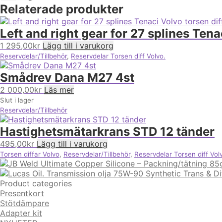
Relaterade produkter
Left and right gear for 27 splines Tena
1 295,00
kr
Lägg till i varukorg
Reservdelar/Tillbehör
,
Reservdelar Torsen diff Volvo.
Smådrev Dana M27 4st
2 000,00
kr
Läs mer
Slut i lager
Reservdelar/Tillbehör
Hastighetsmätarkrans STD 12 tänder
495,00
kr
Lägg till i varukorg
Torsen diffar Volvo
,
Reservdelar/Tillbehör
,
Reservdelar Torsen diff Vol
Product categories
Presentkort
Stötdämpare
Adapter kit