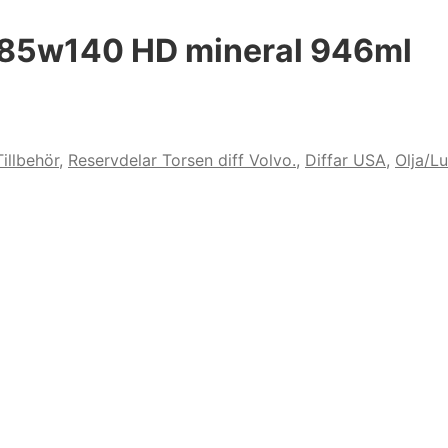
a 85w140 HD mineral 946ml
illbehör
,
Reservdelar Torsen diff Volvo.
,
Diffar USA
,
Olja/Lu