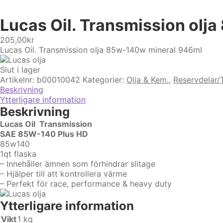
Lucas Oil. Transmission olj
205,00
kr
Lucas Oil. Transmission olja 85w-140w mineral 946ml
Slut i lager
Artikelnr:
b00010042
Kategorier:
Olja & Kem.
,
Reservdelar/T
Beskrivning
Ytterligare information
Beskrivning
Lucas Oil Transmission
SAE 85W-140 Plus HD
85w140
1qt flaska
– Innehåller ämnen som förhindrar slitage
– Hjälper till att kontrollera värme
– Perfekt för race, performance & heavy duty
Ytterligare information
Vikt
1 kg