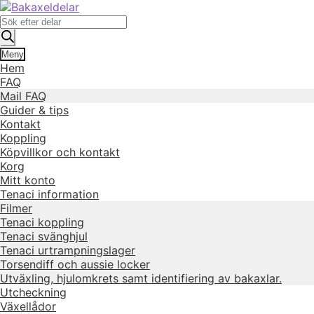
Hoppa
Hoppa
till
till
Produktsökning
navigering
innehåll
Meny
Hem
FAQ
Mail FAQ
Guider & tips
Kontakt
Koppling
Köpvillkor och kontakt
Korg
Mitt konto
Tenaci information
Filmer
Tenaci koppling
Tenaci svänghjul
Tenaci urtrampningslager
Torsendiff och aussie locker
Utväxling, hjulomkrets samt identifiering av bakaxlar.
Utcheckning
Växellådor