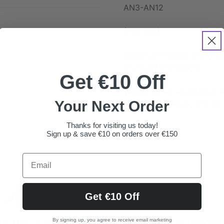
AN3-AN12
(Plan yta)
Justerbar monteringsnycke
AN12 AN-kopplingar.
Get €10 Off
Verktyget är i alumunium 
Your Next Order
kopplingen vid montering.
Thanks for visiting us today!
Sign up & save €10 on orders over €150
laterade produkter
Get €10 Off
By signing up, you agree to receive email marketing