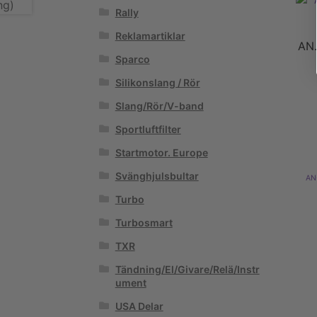
Rally
Reklamartiklar
AN.
Sparco
Silikonslang / Rör
Slang/Rör/V-band
Sportluftfilter
Startmotor. Europe
Svänghjulsbultar
AN
Turbo
Turbosmart
TXR
Tändning/El/Givare/Relä/Instr
ument
USA Delar