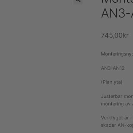
AN3-A
745,00
kr
Monteringsnyc
AN3-AN12
(Plan yta)
Justerbar mont
montering av
Verktyget är 
skadar AN-kop