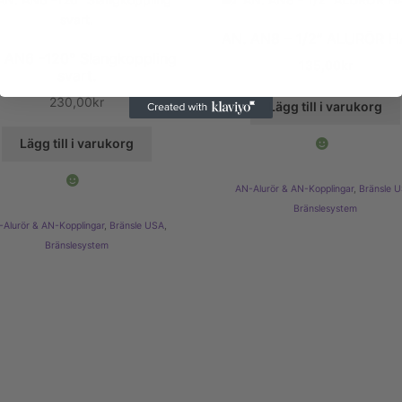
AN. AN8 – 1/2″ ALURÖR 
 AN6 -120° Slangkoppling
135,00
kr
svart.
230,00
kr
Lägg till i varukorg
Lägg till i varukorg
AN-Alurör & AN-Kopplingar
,
Bränsle 
Bränslesystem
-Alurör & AN-Kopplingar
,
Bränsle USA
,
Bränslesystem