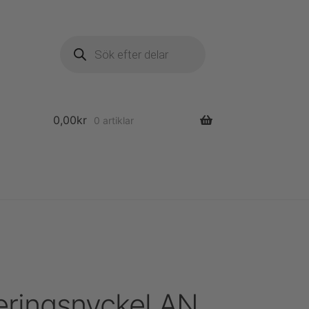
Produktsökning
0,00
kr
0 artiklar
ringsnyckel AN.