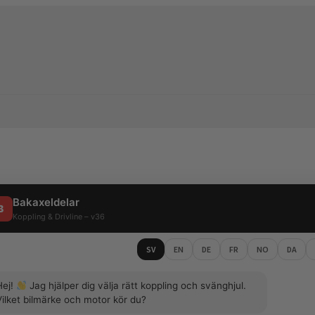
Bakaxeldelar
B
Koppling & Drivline – v36
SV
EN
DE
FR
NO
DA
Hej!
Jag hjälper dig välja rätt koppling och svänghjul.
Vilket bilmärke och motor kör du?