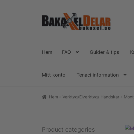
Hoppa
Hoppa
till
till
navigering
innehåll
Hem
FAQ
Guider & tips
K
Mitt konto
Tenaci information
Hem
Verktyg/Elverktyg/ Handskar
Mont
Product categories