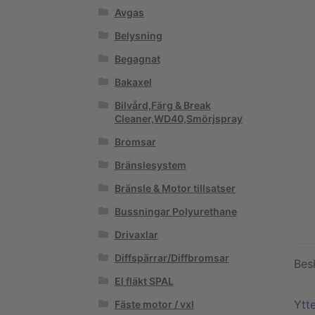
Avgas
Belysning
Begagnat
Bakaxel
Bilvård,Färg & Break
Cleaner,WD40,Smörjspray
Bromsar
Bränslesystem
Bränsle & Motor tillsatser
Bussningar Polyurethane
Drivaxlar
Diffspärrar/Diffbromsar
Bes
El fläkt SPAL
Ytte
Fäste motor / vxl