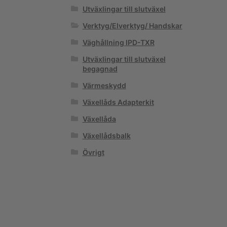
Utväxlingar till slutväxel
Verktyg/Elverktyg/ Handskar
Väghållning IPD-TXR
Utväxlingar till slutväxel
begagnad
Värmeskydd
Växellåds Adapterkit
Växellåda
Växellådsbalk
Övrigt