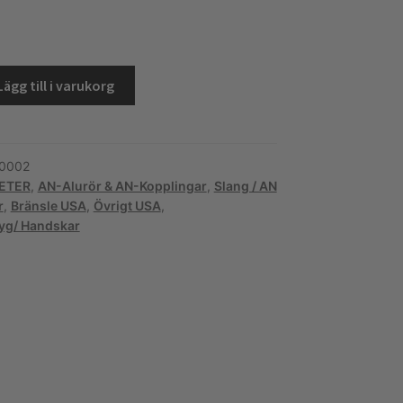
kel
Lägg till i varukorg
0002
ETER
,
AN-Alurör & AN-Kopplingar
,
Slang / AN
r
,
Bränsle USA
,
Övrigt USA
,
tyg/ Handskar