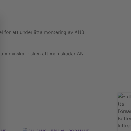
l för att underlätta montering av AN3-
som minskar risken att man skadar AN-