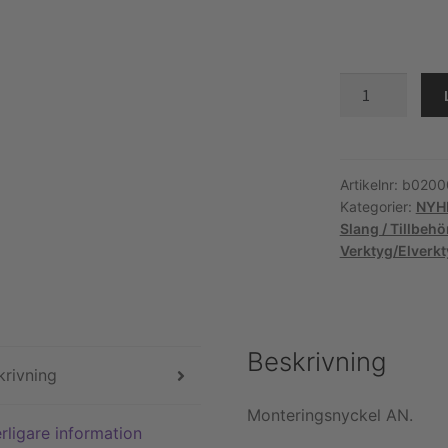
Monteringsnyc
AN.
AN3-
AN12
(Plan
Artikelnr:
b0200
Kategorier:
NYH
yta)
Slang / Tillbehö
mängd
Verktyg/Elverk
Beskrivning
krivning
Monteringsnyckel AN.
rligare information