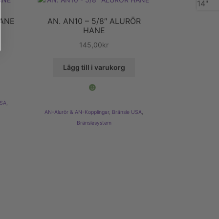
HANE
AN. AN10 – 5/8″ ALURÖR
HANE
145,00
kr
Lägg till i varukorg
USA
,
AN-Alurör & AN-Kopplingar
,
Bränsle USA
,
Bränslesystem