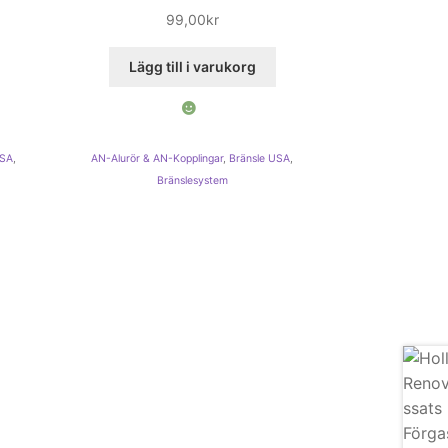
99,00
kr
Lägg till i varukorg
USA
,
AN-Alurör & AN-Kopplingar
,
Bränsle USA
,
Bränslesystem