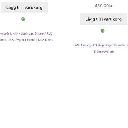
450,00
kr
Lägg till i varukorg
Lägg till i varukorg
Alurör & AN-Kopplingar
,
Givare / Relä
,
änsle USA
,
Avgas Tillbehör
,
USA Delar
AN-Alurör & AN-Kopplingar
,
Bränsle 
Bränslesystem