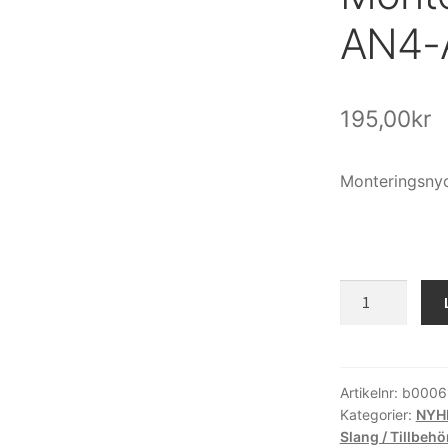
AN4-
195,00
kr
Monteringsny
Monteringsnyc
AN4-
AN6
AN
nyckel
Artikelnr:
b0006
Kategorier:
NYH
mängd
Slang / Tillbehö