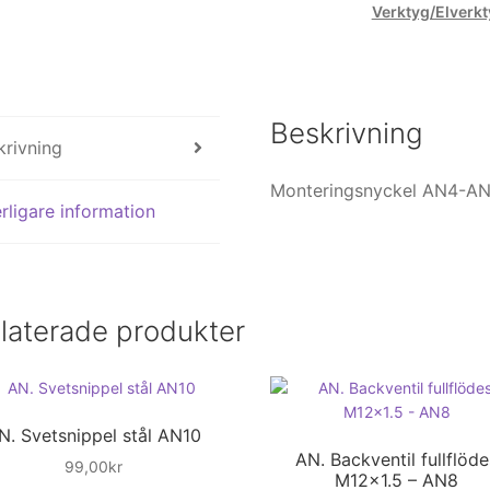
Verktyg/Elverk
Beskrivning
krivning
Monteringsnyckel AN4-A
rligare information
laterade produkter
N. Svetsnippel stål AN10
AN. Backventil fullflöde
99,00
kr
M12x1.5 – AN8