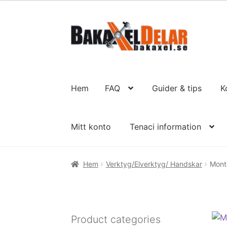
Hoppa
Hoppa
till
till
navigering
innehåll
Hem
FAQ
Guider & tips
K
Mitt konto
Tenaci information
Hem
Verktyg/Elverktyg/ Handskar
Mont
Product categories