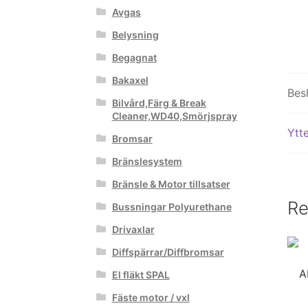
Avgas
Belysning
Begagnat
Bakaxel
Bes
Bilvård,Färg & Break
Cleaner,WD40,Smörjspray
Ytte
Bromsar
Bränslesystem
Bränsle & Motor tillsatser
Re
Bussningar Polyurethane
Drivaxlar
Diffspärrar/Diffbromsar
A
El fläkt SPAL
Fäste motor / vxl