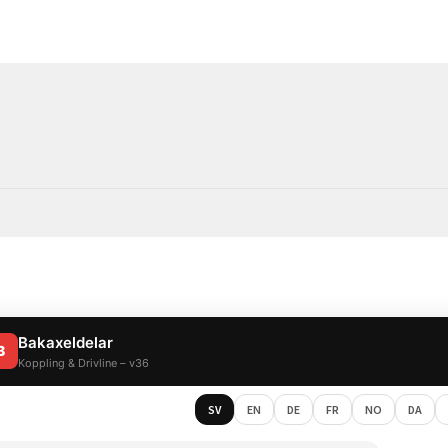
Bakaxeldelar
B
Koppling & Drivline – v36
SV
EN
DE
FR
NO
DA