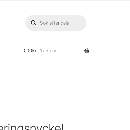
Produktsökning
0,00
kr
0 artiklar
ringsnyckel