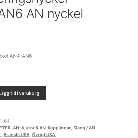
AN6 AN nyckel
ckel AN4-AN6
kel
Lägg till i varukorg
1164
ETER
,
AN-Alurör & AN-Kopplingar
,
Slang / AN
r
,
Bränsle USA
,
Övrigt USA
,