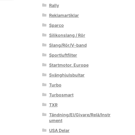
Rally
Reklamartiklar
Sparco
Silikonslang / Rör
Slang/Rör/V-band
Sportluftfilter
Startmotor. Europe
Svänghjulsbultar
Turbo
Turbosmart
TXR
Tändning/El/Givare/Relä/Instr
ument
USA Delar