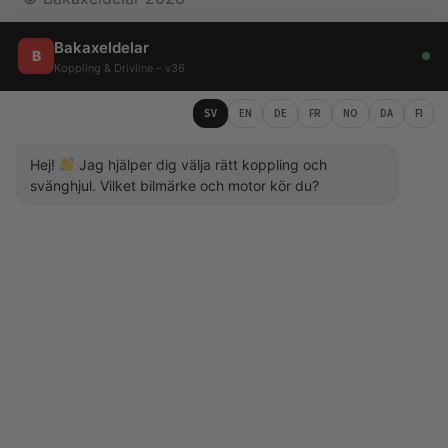
Bakaxeldelar
B
Koppling & Drivline – v36
SV
EN
DE
FR
NO
DA
FI
Hej!
Jag hjälper dig välja rätt koppling och
svänghjul. Vilket bilmärke och motor kör du?