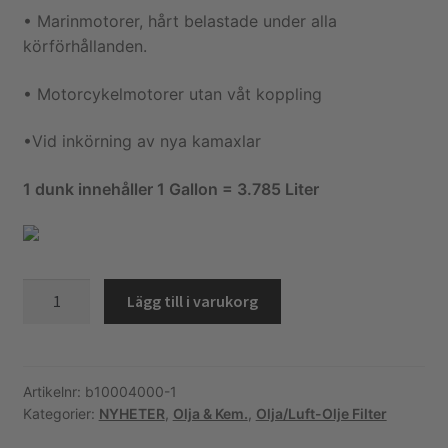
• Marinmotorer, hårt belastade under alla
körförhållanden.
• Motorcykelmotorer utan våt koppling
•Vid inkörning av nya kamaxlar
1 dunk innehåller 1 Gallon = 3.785 Liter
Motorolja
Lägg till i varukorg
Kendall
GT-
1
HP
Artikelnr:
b10004000-1
Kategorier:
NYHETER
,
Olja & Kem.
,
Olja/Luft-Olje Filter
10W40
delsyntet