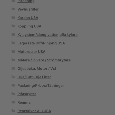
Inredning
Vevhusfilter
Kardan USA
Koppling USA
Kylsystem/slang.vatten,olja kylare
Lagersats Diff/Pinjong USA
Motordelar USA
Mätare / Givare / Strömbrytare
Oljesticka. Motor / Vxl
Olja/Luft-Olje Filter
Packning/P-box/Tätningar
Plåtskyltar
Remmar
Remskivor Alu USA