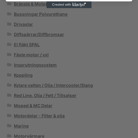
Bränsle & Motor tillsatser
Bussningar Polyurethane
Drivaxlar
Diffspärrar/Diffbromsar
El fläkt SPAL
Fäste motor / vxl
Insprutningssystem
Koppling
Kylare vatten / Olja / Intercooler/Slang
Red Line. Olja / Fett / Tillsatser
Moped & MC Delar
Motordelar - Filter & olja
Marine
Motorvärmare