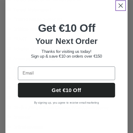
Tenaci Motorsport
Fredric Aasbo 3-disc kit
Get €10 Off
Drifting team
FRAKT
Your Next Order
Adapter platta "Twin Clutch"
Thanks for visiting us today!
Sign up & save €10 on orders over €150
Andersson steel & speed
Avgas
Belysning
Begagnat
Get €10 Off
Bakaxel
By signing up, you agree to receive email marketing
Bilvård,Färg & Break Cleaner,WD40,Smörjspray
Bromsar
Bränslesystem