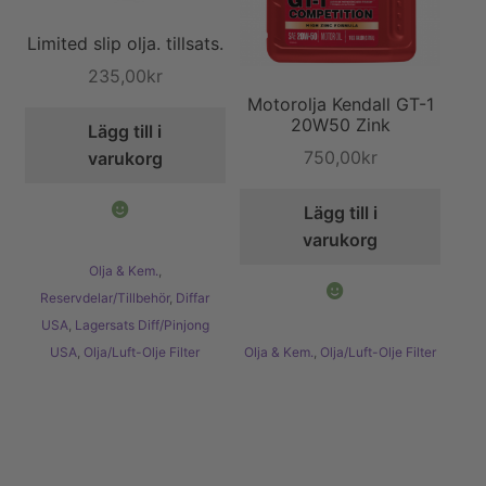
Limited slip olja. tillsats.
235,00
kr
Motorolja Kendall GT-1
20W50 Zink
Lägg till i
750,00
kr
varukorg
Lägg till i
varukorg
Olja & Kem.
,
Reservdelar/Tillbehör
,
Diffar
USA
,
Lagersats Diff/Pinjong
USA
,
Olja/Luft-Olje Filter
Olja & Kem.
,
Olja/Luft-Olje Filter