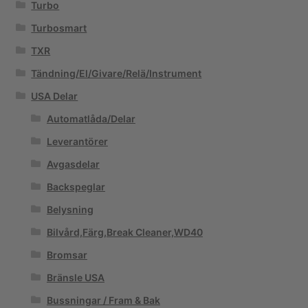
Turbo
Turbosmart
TXR
Tändning/El/Givare/Relä/Instrument
USA Delar
Automatlåda/Delar
Leverantörer
Avgasdelar
Backspeglar
Belysning
Bilvård,Färg,Break Cleaner,WD40
Bromsar
Bränsle USA
Bussningar / Fram & Bak