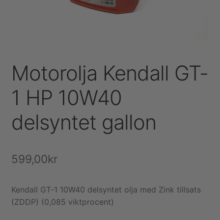
Köpvillkor och kontakt
Filmer
Motorolja Kendall GT-
Youtube
1 HP 10W40
delsyntet gallon
599,00
kr
Kendall GT-1 10W40 delsyntet olja med Zink tillsats
(ZDDP) (0,085 viktprocent)