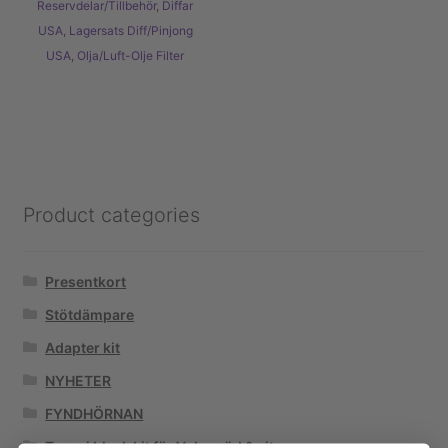
Reservdelar/Tillbehör
,
Diffar
USA
,
Lagersats Diff/Pinjong
USA
,
Olja/Luft-Olje Filter
Product categories
Presentkort
Stötdämpare
Adapter kit
NYHETER
FYNDHÖRNAN
Tenaci black kit för Volvo röd & vit