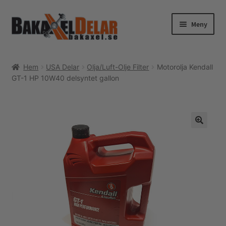
Hoppa
Hoppa
Meny
till
till
navigering
innehåll
Hem
Hem
USA Delar
Olja/Luft-Olje Filter
Motorolja Kendall
GT-1 HP 10W40 delsyntet gallon
Webshop
Expand
Tenaci information
underm
Expand
Guider & tips
underm
Korg
Utcheckning
Mitt konto