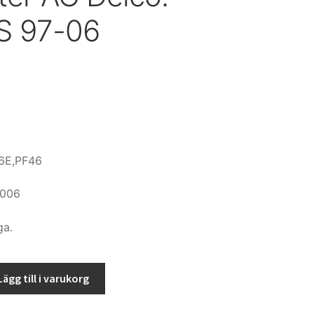
S 97-06
6E,PF46
2006
ga.
Lägg till i varukorg