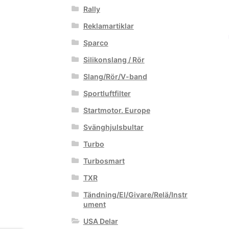
Rally
Reklamartiklar
Sparco
Silikonslang / Rör
Slang/Rör/V-band
Sportluftfilter
Startmotor. Europe
Svänghjulsbultar
Turbo
Turbosmart
TXR
Tändning/El/Givare/Relä/Instr
ument
USA Delar