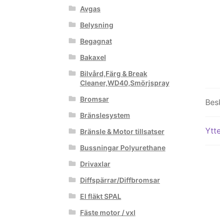
Avgas
Belysning
Begagnat
Bakaxel
Bilvård,Färg & Break
Cleaner,WD40,Smörjspray
Bromsar
Bes
Bränslesystem
Ytte
Bränsle & Motor tillsatser
Bussningar Polyurethane
Drivaxlar
Diffspärrar/Diffbromsar
El fläkt SPAL
Fäste motor / vxl