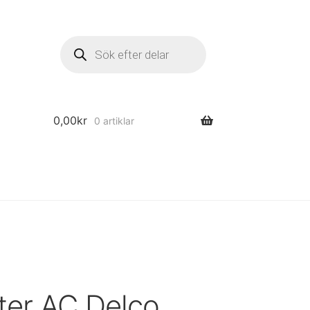
Produktsökning
0,00
kr
0 artiklar
lter AC Delco.