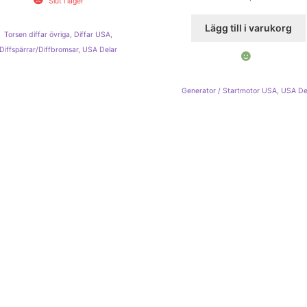
Slut i lager
Lägg till i varukorg
Torsen diffar övriga
,
Diffar USA
,
Diffspärrar/Diffbromsar
,
USA Delar
Generator / Startmotor USA
,
USA De