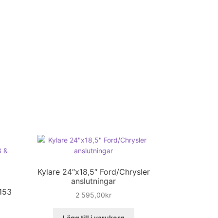
Kylare 24″x18,5″ Ford/Chrysler
anslutningar
i
153
2 595,00
kr
Lägg till i varukorg