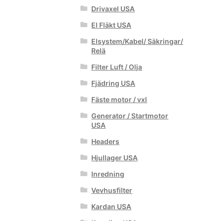
Drivaxel USA
El Fläkt USA
Elsystem/Kabel/ Säkringar/
Relä
Filter Luft / Olja
Fjädring USA
Fäste motor / vxl
Generator / Startmotor
USA
Headers
Hjullager USA
Inredning
Vevhusfilter
Kardan USA