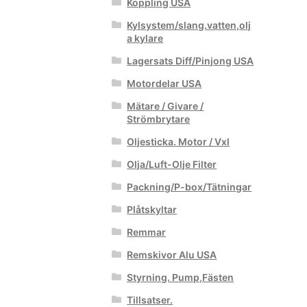
Koppling USA
Kylsystem/slang.vatten,olj
a kylare
Lagersats Diff/Pinjong USA
Motordelar USA
Mätare / Givare /
Strömbrytare
Oljesticka. Motor / Vxl
Olja/Luft-Olje Filter
Packning/P-box/Tätningar
Plåtskyltar
Remmar
Remskivor Alu USA
Styrning. Pump,Fästen
Tillsatser.