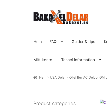
Hoppa
Hoppa
till
till
navigering
innehåll
Hem
FAQ
Guider & tips
K
Mitt konto
Tenaci information
Hem
USA Delar
Oljefilter AC Delco. GM
Product categories