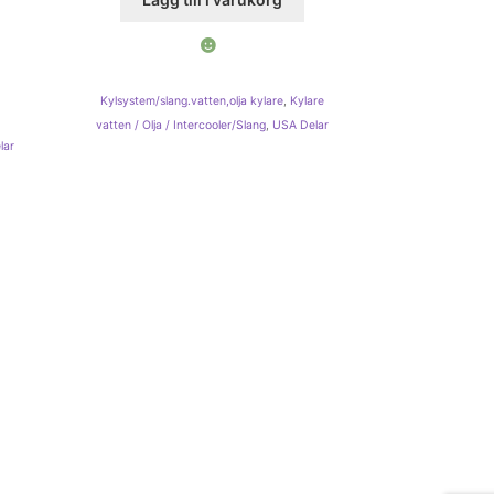
Kylsystem/slang.vatten,olja kylare
,
Kylare
vatten / Olja / Intercooler/Slang
,
USA Delar
lar