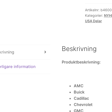
GM
LS
Artikelnr:
b4600
Kategorier:
NYH
97-
USA Delar
06
mängd
Beskrivning
krivning
Produktbeskrivning:
rligare information
AMC
Buick
Cadillac
Chevrolet
GMC