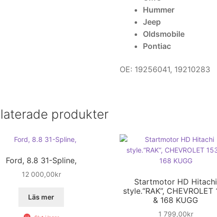
Hummer
Jeep
Oldsmobile
Pontiac
OE: 19256041, 19210283
laterade produkter
Ford, 8.8 31-Spline,
12 000,00
kr
Startmotor HD Hitach
style.“RAK”, CHEVROLET 
Läs mer
& 168 KUGG
1 799,00
kr