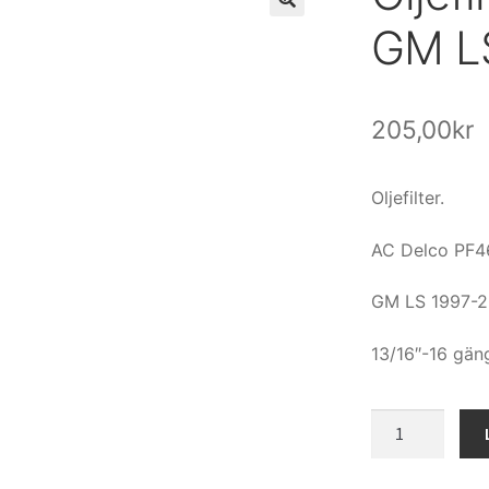
GM L
205,00
kr
Oljefilter.
AC Delco PF4
GM LS 1997-
13/16″-16 gän
Oljefilter
AC
Delco.