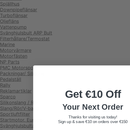
Spjällhus
Downpipeflänsar
Turboflänsar
Oljefläns
Vattenpump
Svänghjulsbult ARP Bult
Filterhållare/Termostat
Marine
Motorvärmare
Motorfästen
NP Parts
PMC Motorsport
Packningar/ Silicone
Pedalställ
Rally
Reklamartiklar
Get €10 Off
Sparco
Silikonslang / Rör
Your Next Order
Slang/Rör/V-band
Sportluftfilter
Thanks for visiting us today!
Startmotor. Europe
Sign up & save €10 on orders over €150
Svänghjulsbultar