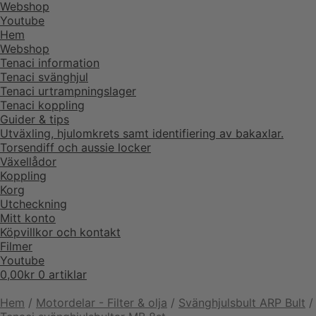
Webshop
Youtube
Hem
Webshop
Tenaci information
Tenaci svänghjul
Tenaci urtrampningslager
Tenaci koppling
Guider & tips
Utväxling, hjulomkrets samt identifiering av bakaxlar.
Torsendiff och aussie locker
Växellådor
Koppling
Korg
Utcheckning
Mitt konto
Köpvillkor och kontakt
Filmer
Youtube
0,00
kr
0 artiklar
Hem
/
Motordelar - Filter & olja
/
Svänghjulsbult ARP Bult
/