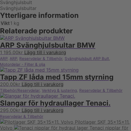
Svänghjulsbult
Svänghjulsbultar
Ytterligare information
Vikt
1 kg
Relaterade produkter
ARP Svänghjulsbultar BMW
1 195,00
kr
Lägg till i varukorg
ARP
,
ARP
,
Reservdelar & Tillbehör
,
Svänghjulsbult ARP Bult
,
Motordelar - Filter & olja
Tapp ZF låda med 15mm styrning
200,00
kr
Lägg till i varukorg
Tillbehör/Reservdelar
,
Verktyg & justering
,
Reservdelar & Tillbehör
Slangar för hydraullager Tenaci.
295,00
kr
Lägg till i varukorg
Reservdelar & Tillbehör
Pilotlager SKF 35x15x11.
Volvo
Tenaci nipplar för