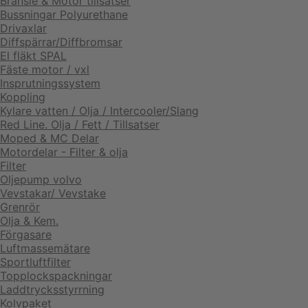
Bränsle & Motor tillsatser
Bussningar Polyurethane
Drivaxlar
Diffspärrar/Diffbromsar
El fläkt SPAL
Fäste motor / vxl
Insprutningssystem
Koppling
Kylare vatten / Olja / Intercooler/Slang
Red Line. Olja / Fett / Tillsatser
Moped & MC Delar
Motordelar - Filter & olja
Filter
Oljepump volvo
Vevstakar/ Vevstake
Grenrör
Olja & Kem.
Förgasare
Luftmassemätare
Sportluftfilter
Topplockspackningar
Laddtrycksstyrrning
Kolvpaket