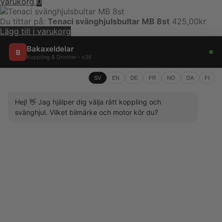
Varukorg
0
Du tittar på:
Tenaci svänghjulsbultar MB 8st
425,00
kr
Lägg till i varukorg
Bakaxeldelar
B
Koppling & Drivline – v36
SV
EN
DE
FR
NO
DA
FI
Hej! 👋 Jag hjälper dig välja rätt koppling och
svänghjul. Vilket bilmärke och motor kör du?