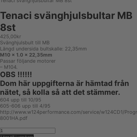
Tenaci svänghjulsbultar MB 8st
Tenaci svänghjulsbultar MB
8st
425,00
kr
Svänghjulsbult till MB
Längd undersida bultskalle: 22,35mm
M10 x 1.0 x 22,35mm
Passar följande motorer
– M104.
OBS !!!!!!
Dom här uppgifterna är hämtad från
nätet, så kolla så att det stämmer.
604 upp till 10/95
605-606 upp till 4/95
http://www.w124performance.com/service/w124CD1/Prog
8001HA.pdf
Tenaci
svänghjulsbultar