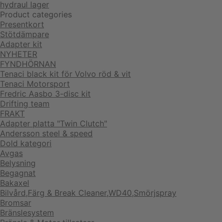
hydraul lager
Product categories
Presentkort
Stötdämpare
Adapter kit
NYHETER
FYNDHÖRNAN
Tenaci black kit för Volvo röd & vit
Tenaci Motorsport
Fredric Aasbo 3-disc kit
Drifting team
FRAKT
Adapter platta "Twin Clutch"
Andersson steel & speed
Dold kategori
Avgas
Belysning
Begagnat
Bakaxel
Bilvård,Färg & Break Cleaner,WD40,Smörjspray
Bromsar
Bränslesystem