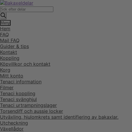
Hoppa
Hoppa
till
till
Produktsökning
navigering
innehåll
Meny
Hem
FAQ
Mail FAQ
Guider & tips
Kontakt
Koppling
Köpvillkor och kontakt
Korg
Mitt konto
Tenaci information
Filmer
Tenaci koppling
Tenaci svänghjul
Tenaci urtrampningslager
Torsendiff och aussie locker
Utväxling, hjulomkrets samt identifiering av bakaxlar.
Utcheckning
Växellådor