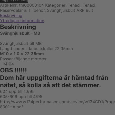
Lägg till i varukorg
MB
Artikelnr:
tm00000104
Kategorier:
Tenaci
,
Tenaci
,
8st
Reservdelar & Tillbehör
,
Svänghjulsbult ARP Bult
mängd
Beskrivning
Ytterligare information
Beskrivning
Svänghjulsbult – MB
Svänghjulsbult till MB
Längd undersida bultskalle: 22,35mm
M10 x 1.0 x 22,35mm
Passar följande motorer
– M104.
OBS !!!!!!
Dom här uppgifterna är hämtad från
nätet, så kolla så att det stämmer.
604 upp till 10/95
605-606 upp till 4/95
http://www.w124performance.com/service/w124CD1/Prog
8001HA.pdf