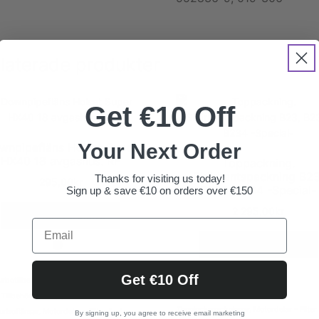
laterade produkter
Get €10 Off
Your Next Order
wnpipefläns Holset Super
HX40 18 avgashus. RF
Toppackning.
Skärkantspackning B23
Thanks for visiting us today!
295,00
kr
B230, B234 -Special-
Sign up & save €10 on orders over €150
2 295,00
kr
Lägg till i varukorg
Lägg till i varukorg
Get €10 Off
urbotillbehör
,
Downpipeflänsar
,
Avgas
Tillbehör
,
Downpipeflänsar
,
Avgas
,
Topplockspackningar
,
Motordelar - Filter 
urboflänsar
,
Motordelar - Filter & olja
By signing up, you agree to receive email marketing