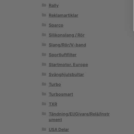
Rally
Reklamartiklar
Sparco
Silikonslang / Rör
Slang/Rör/V-band
Sportluftfilter
Startmotor. Europe
Svänghjulsbultar
Turbo
Turbosmart
TXR
Tändning/El/Givare/Relä/Instr
ument
USA Delar