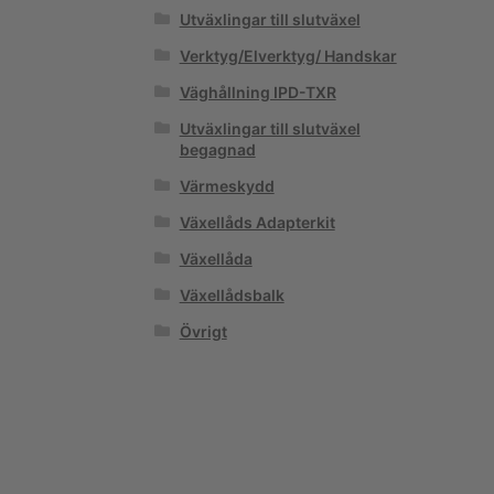
Utväxlingar till slutväxel
Verktyg/Elverktyg/ Handskar
Väghållning IPD-TXR
Utväxlingar till slutväxel
begagnad
Värmeskydd
Växellåds Adapterkit
Växellåda
Växellådsbalk
Övrigt