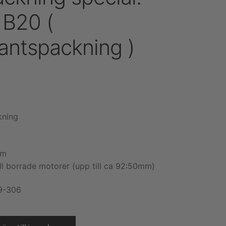
 B20 (
antspackning )
kning
mm
ll borrade motorer (upp till ca 92:50mm)
9-306