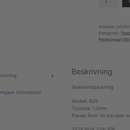
special.
Volvo
B20
(
Artikelnr:
b6590
Kategorier:
Topp
Skärkantspac
Packningar/ Sil
)
mängd
Beskrivning
krivning
Skärkantspackning
rligare information
Modell: B20
Tjocklek: 1,3mm
Passar Även till borrade m
552836-9, 019-306