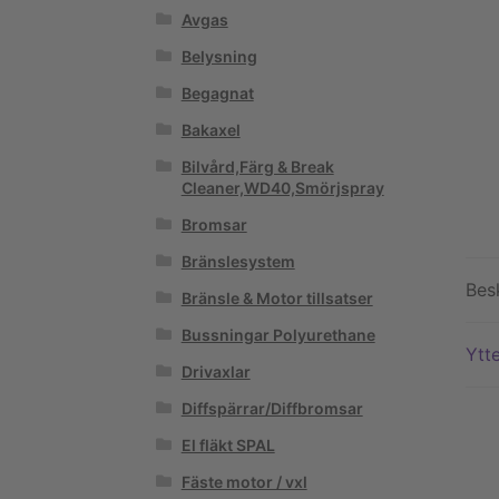
Avgas
Belysning
Begagnat
Bakaxel
Bilvård,Färg & Break
Cleaner,WD40,Smörjspray
Bromsar
Bränslesystem
Bes
Bränsle & Motor tillsatser
Bussningar Polyurethane
Ytte
Drivaxlar
Diffspärrar/Diffbromsar
El fläkt SPAL
Fäste motor / vxl