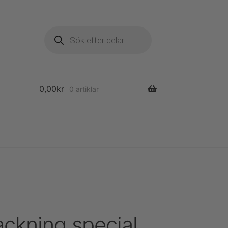
Produktsökning
0,00
kr
0 artiklar
ckning special.