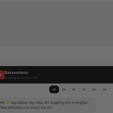
Bakaxeldelar
B
Koppling & Drivline – v36
SV
EN
DE
FR
NO
DA
Hej!
Jag hjälper dig välja rätt koppling och svänghjul.
Vilket bilmärke och motor kör du?