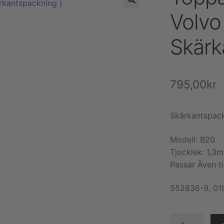
Volvo
Skärk
795,00
kr
Skärkantspac
Modell: B20
Tjocklek: 1,3
Passar Även ti
552836-9, 01
Toppackning