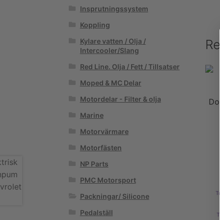
Insprutningssystem
Koppling
Re
Kylare vatten / Olja /
Intercooler/Slang
Red Line. Olja / Fett / Tillsatser
Moped & MC Delar
Motordelar - Filter & olja
Do
Marine
Motorvärmare
Motorfästen
NP Parts
PMC Motorsport
T
Packningar/ Silicone
Pedalställ
T