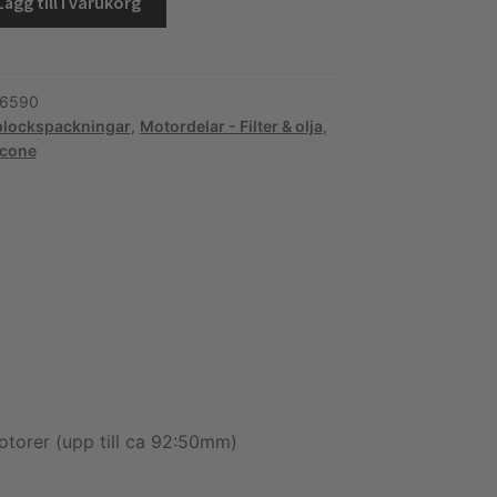
Lägg till i varukorg
6590
lockspackningar
,
Motordelar - Filter & olja
,
kning
icone
otorer (upp till ca 92:50mm)