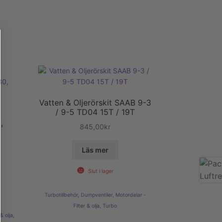
Vatten & Oljerörskit SAAB 9-3
/ 9-5 TD04 15T / 19T
,
845,00
kr
Läs mer
Slut i lager
Turbotillbehör
,
Dumpventiler
,
Motordelar -
Filter & olja
,
Turbo
& olja
,