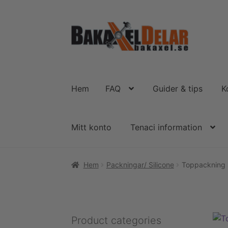
Hoppa
Hoppa
till
till
navigering
innehåll
Hem
FAQ
Guider & tips
K
Mitt konto
Tenaci information
Hem
Packningar/ Silicone
Toppackning s
Product categories