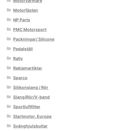
Motorvärmare
Motorfästen
NP Parts
PMC Motorsport
Packningar/ Silicone
Pedalställ
Rally
Reklamartiklar
Sparco
Silikonslang / Rör
Slang/Rör/V-band
Sportluftfilter
Startmotor. Europe
Svänghjulsbultar