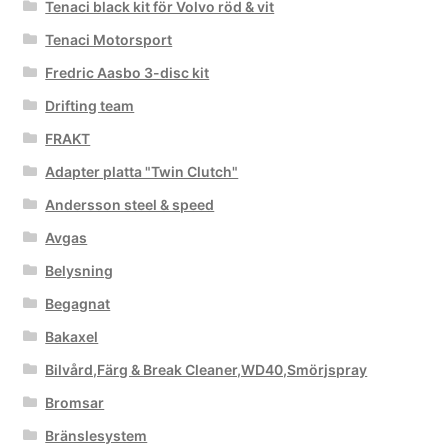
Tenaci black kit för Volvo röd & vit
Tenaci Motorsport
Fredric Aasbo 3-disc kit
Drifting team
FRAKT
Adapter platta "Twin Clutch"
Andersson steel & speed
Avgas
Belysning
Begagnat
Bakaxel
Bilvård,Färg & Break Cleaner,WD40,Smörjspray
Bromsar
Bränslesystem