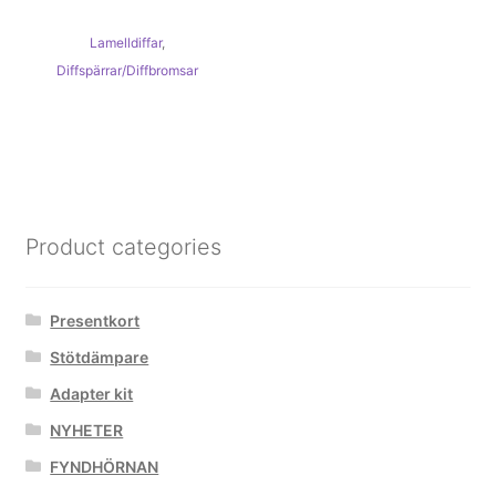
flera
Lamelldiffar
,
varianter.
Diffspärrar/Diffbromsar
De
olika
alternativen
kan
väljas
på
Product categories
produktsidan
Presentkort
Stötdämpare
Adapter kit
NYHETER
FYNDHÖRNAN