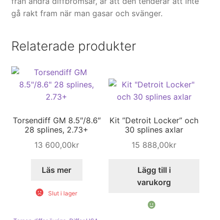
från andra diffbromsar, är att den tenderar att inte
gå rakt fram när man gasar och svänger.
Relaterade produkter
Torsendiff GM 8.5″/8.6″
Kit ”Detroit Locker” och
28 splines, 2.73+
30 splines axlar
13 600,00
kr
15 888,00
kr
Läs mer
Lägg till i
varukorg
Slut i lager