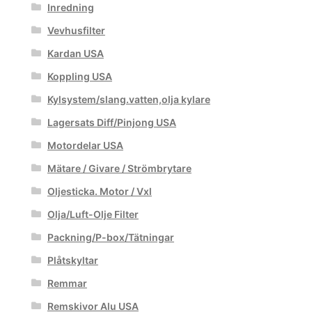
Inredning
Vevhusfilter
Kardan USA
Koppling USA
Kylsystem/slang.vatten,olja kylare
Lagersats Diff/Pinjong USA
Motordelar USA
Mätare / Givare / Strömbrytare
Oljesticka. Motor / Vxl
Olja/Luft-Olje Filter
Packning/P-box/Tätningar
Plåtskyltar
Remmar
Remskivor Alu USA