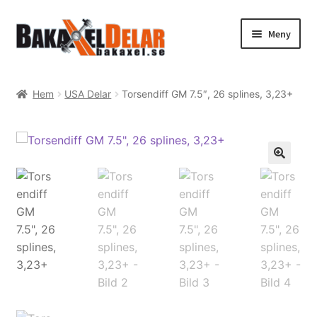
Hoppa
Hoppa
Meny
till
till
navigering
innehåll
Hem
Hem
USA Delar
Torsendiff GM 7.5″, 26 splines, 3,23+
Webshop
Expand
Tenaci information
underm
Expand
Guider & tips
underm
Korg
Utcheckning
Mitt konto