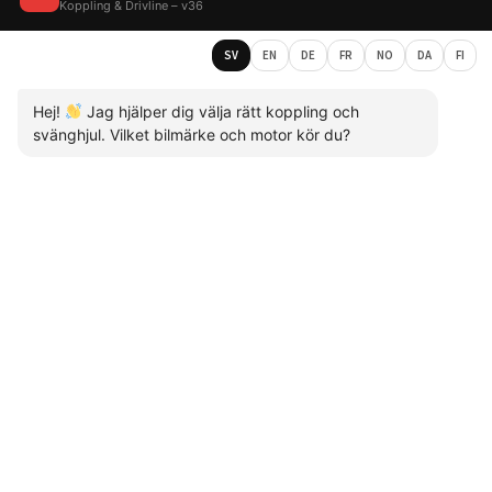
Koppling & Drivline – v36
SV
EN
DE
FR
NO
DA
FI
Hej!
Jag hjälper dig välja rätt koppling och
svänghjul. Vilket bilmärke och motor kör du?