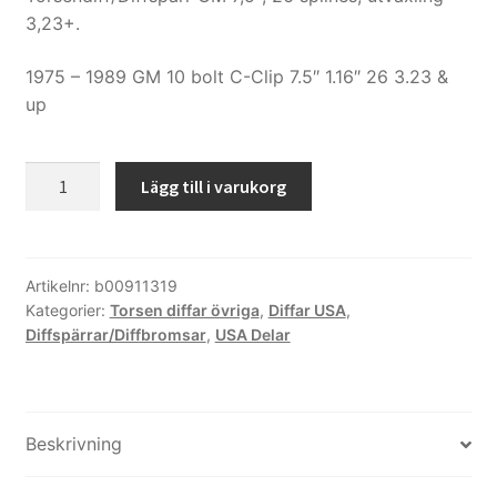
3,23+.
1975 – 1989 GM 10 bolt C-Clip 7.5″ 1.16″ 26 3.23 &
up
Torsendiff
Lägg till i varukorg
GM
7.5",
26
splines,
Artikelnr:
b00911319
Kategorier:
Torsen diffar övriga
,
Diffar USA
,
3,23+
Diffspärrar/Diffbromsar
,
USA Delar
mängd
Beskrivning