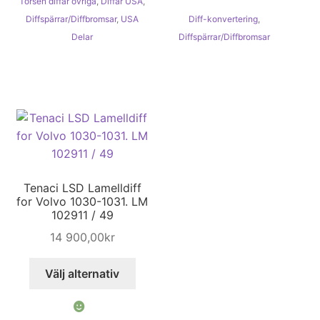
Torsen diffar övriga
,
Diffar USA
,
Diffspärrar/Diffbromsar
,
USA
Diff-konvertering
,
Delar
Diffspärrar/Diffbromsar
Tenaci LSD Lamelldiff
for Volvo 1030-1031. LM
102911 / 49
14 900,00
kr
Den
Välj alternativ
här
produkten
har