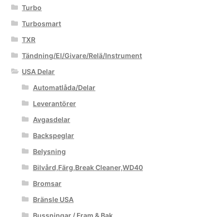
Turbo
Turbosmart
TXR
Tändning/El/Givare/Relä/Instrument
USA Delar
Automatlåda/Delar
Leverantörer
Avgasdelar
Backspeglar
Belysning
Bilvård,Färg,Break Cleaner,WD40
Bromsar
Bränsle USA
Bussningar / Fram & Bak