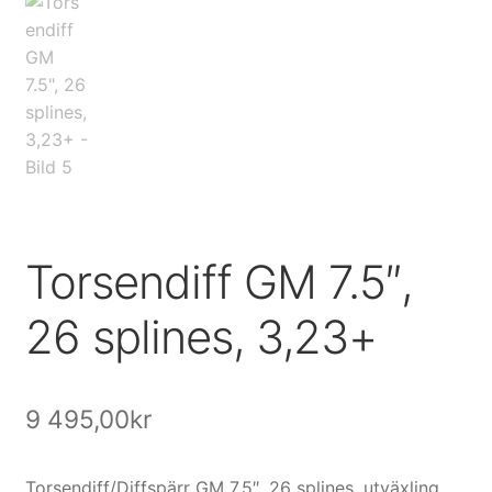
Köpvillkor och kontakt
Filmer
Youtube
Torsendiff GM 7.5″,
26 splines, 3,23+
9 495,00
kr
Torsendiff/Diffspärr GM 7,5″, 26 splines, utväxling