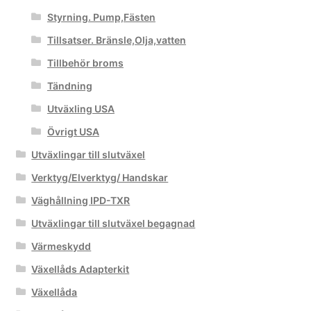
Styrning. Pump,Fästen
Tillsatser. Bränsle,Olja,vatten
Tillbehör broms
Tändning
Utväxling USA
Övrigt USA
Utväxlingar till slutväxel
Verktyg/Elverktyg/ Handskar
Väghållning IPD-TXR
Utväxlingar till slutväxel begagnad
Värmeskydd
Växellåds Adapterkit
Växellåda