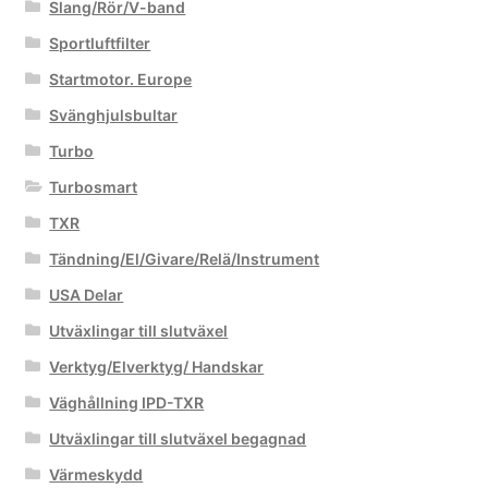
Slang/Rör/V-band
Sportluftfilter
Startmotor. Europe
Svänghjulsbultar
Turbo
Turbosmart
TXR
Tändning/El/Givare/Relä/Instrument
USA Delar
Utväxlingar till slutväxel
Verktyg/Elverktyg/ Handskar
Väghållning IPD-TXR
Utväxlingar till slutväxel begagnad
Värmeskydd