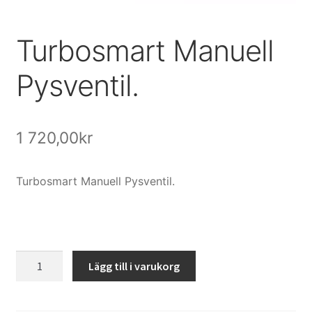
Köpvillkor och kontakt
Turbosmart Manuell
Filmer
Pysventil.
Youtube
1 720,00
kr
Turbosmart Manuell Pysventil.
Turbosmart
Lägg till i varukorg
Manuell
Pysventil.
mängd