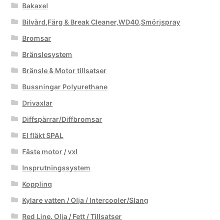
Bakaxel
Bilvård,Färg & Break Cleaner,WD40,Smörjspray
Bromsar
Bränslesystem
Bränsle & Motor tillsatser
Bussningar Polyurethane
Drivaxlar
Diffspärrar/Diffbromsar
El fläkt SPAL
Fäste motor / vxl
Insprutningssystem
Koppling
Kylare vatten / Olja / Intercooler/Slang
Red Line. Olja / Fett / Tillsatser