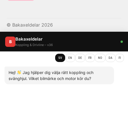
© Bakaxeldelar 2026
Bakaxeldelar
B
Koppling & Drivline – v36
SV
EN
DE
FR
NO
DA
FI
Hej!
Jag hjälper dig välja rätt koppling och
svänghjul. Vilket bilmärke och motor kör du?