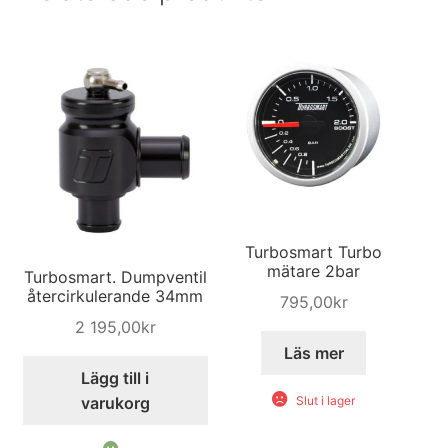
Turbosmart Turbo
mätare 2bar
Turbosmart. Dumpventil
återcirkulerande 34mm
795,00
kr
2 195,00
kr
Läs mer
Lägg till i
varukorg
Slut i lager