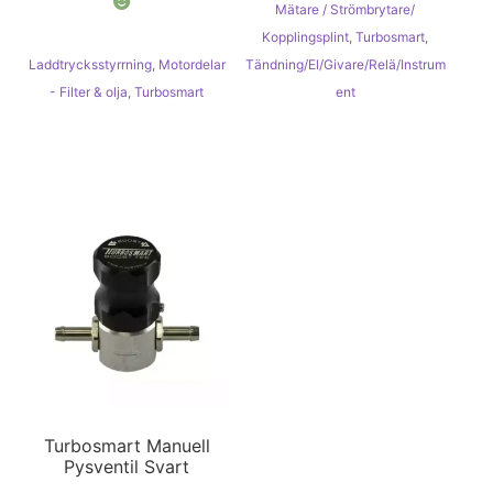
Mätare / Strömbrytare/
Kopplingsplint
,
Turbosmart
,
Laddtrycksstyrrning
,
Motordelar
Tändning/El/Givare/Relä/Instrum
- Filter & olja
,
Turbosmart
ent
Turbosmart Manuell
Pysventil Svart