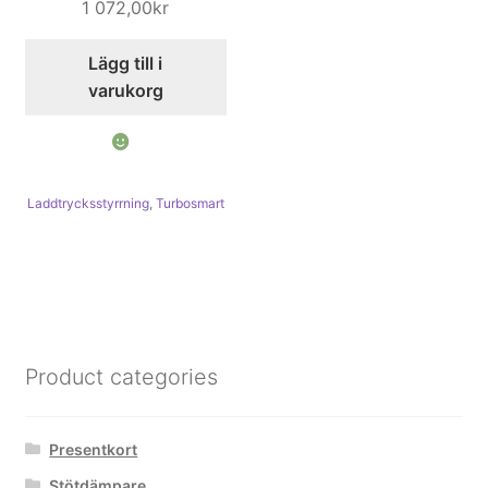
1 072,00
kr
Lägg till i
varukorg
Laddtrycksstyrrning
,
Turbosmart
Product categories
Presentkort
Stötdämpare