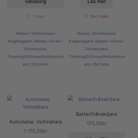
varukorg
Läs mer
1 i lager
Slut i lager
Mätare / Strömbrytare/
Mätare / Strömbrytare/
Kopplingsplint
,
Mätare / Givare /
Kopplingsplint
,
Mätare / Givare /
Strömbrytare
,
Strömbrytare
,
Tändning/El/Givare/Relä/Instrum
Tändning/El/Givare/Relä/Instrum
ent
,
USA Delar
ent
,
USA Delar
Batterifrånskiljare
Autometer. Voltmätare
125,00
kr
1 175,00
kr