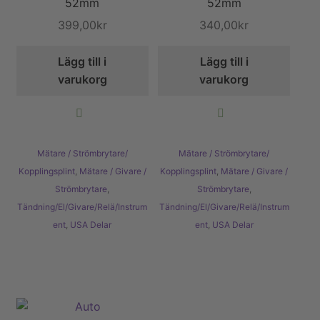
52mm
52mm
399,00
kr
340,00
kr
Lägg till i
Lägg till i
varukorg
varukorg
Mätare / Strömbrytare/
Mätare / Strömbrytare/
Kopplingsplint
,
Mätare / Givare /
Kopplingsplint
,
Mätare / Givare /
Strömbrytare
,
Strömbrytare
,
Tändning/El/Givare/Relä/Instrum
Tändning/El/Givare/Relä/Instrum
ent
,
USA Delar
ent
,
USA Delar