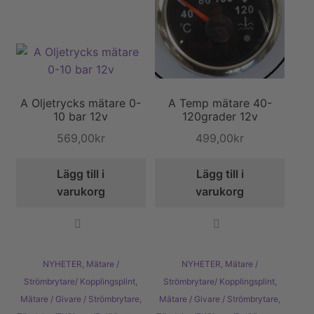
Köpvillkor och kontakt
Filmer
Youtube
A Oljetrycks mätare 0-
A Temp mätare 40-
10 bar 12v
120grader 12v
569,00
kr
499,00
kr
Lägg till i
Lägg till i
varukorg
varukorg
NYHETER
,
Mätare /
NYHETER
,
Mätare /
Strömbrytare/ Kopplingsplint
,
Strömbrytare/ Kopplingsplint
,
Mätare / Givare / Strömbrytare
,
Mätare / Givare / Strömbrytare
,