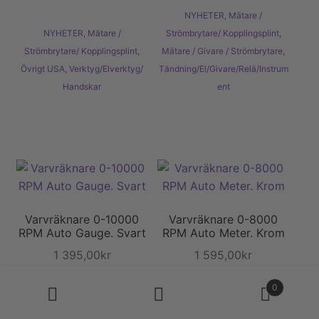
NYHETER
,
Mätare /
NYHETER
,
Mätare /
Strömbrytare/ Kopplingsplint
,
Strömbrytare/ Kopplingsplint
,
Mätare / Givare / Strömbrytare
,
Övrigt USA
,
Verktyg/Elverktyg/
Tändning/El/Givare/Relä/Instrum
Handskar
ent
Varvräknare 0-10000
Varvräknare 0-8000
RPM Auto Gauge. Svart
RPM Auto Meter. Krom
1 395,00
kr
1 595,00
kr
Produktsökning
0
Lägg till i
Lägg till i
varukorg
varukorg