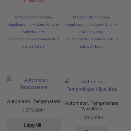
Slut i lager
Mätare / Strömbrytare/
Mätare / Strömbrytare/
Kopplingsplint
,
Mätare / Givare /
Kopplingsplint
,
Mätare / Givare /
Strömbrytare
,
Strömbrytare
,
Tändning/El/Givare/Relä/Instrum
Tändning/El/Givare/Relä/Instrum
ent
,
USA Delar
ent
,
USA Delar
Autometer. Tempmätare
Autometer. Tempmätare
Växellåda
1 375,00
kr
1 395,00
kr
Lägg till i