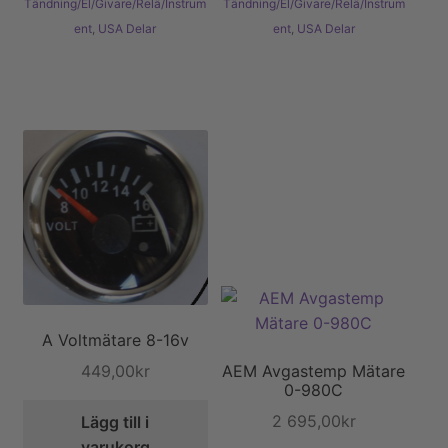
Tändning/El/Givare/Relä/Instrum
Tändning/El/Givare/Relä/Instrum
ent
,
USA Delar
ent
,
USA Delar
A Voltmätare 8-16v
449,00
kr
AEM Avgastemp Mätare
0-980C
2 695,00
kr
Lägg till i
varukorg