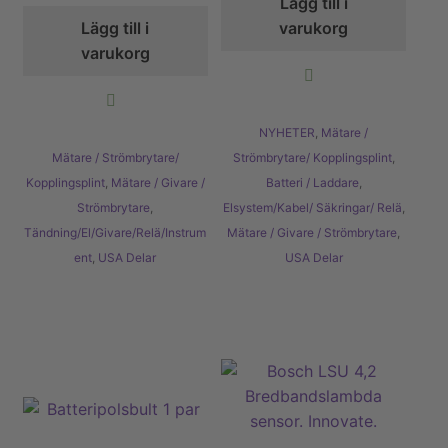
Lägg till i
Lägg till i
varukorg
varukorg
NYHETER
,
Mätare /
Mätare / Strömbrytare/
Strömbrytare/ Kopplingsplint
,
Kopplingsplint
,
Mätare / Givare /
Batteri / Laddare
,
Strömbrytare
,
Elsystem/Kabel/ Säkringar/ Relä
,
Tändning/El/Givare/Relä/Instrum
Mätare / Givare / Strömbrytare
,
ent
,
USA Delar
USA Delar