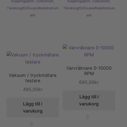
Kopplingsplint
,
Turbosmart
,
Kopplingsplint
,
Turbosmart
,
Tändning/El/Givare/Relä/Instrum
Tändning/El/Givare/Relä/Instrum
ent
ent
Varvräknare 0-10000
RPM
Vakuum / tryckmätare
testare
695,00
kr
495,00
kr
Lägg till i
Lägg till i
varukorg
varukorg