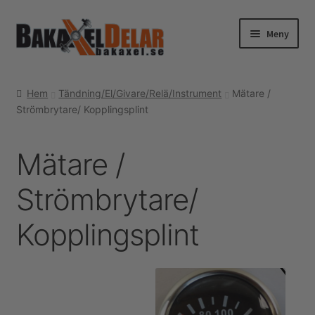
Hoppa
Hoppa
Meny
till
till
navigering
innehåll
Hem
Hem
Tändning/El/Givare/Relä/Instrument
Mätare /
Strömbrytare/ Kopplingsplint
Webshop
Tenaci information
Mätare /
Guider & tips
Strömbrytare/
Korg
Kopplingsplint
Utcheckning
Mitt konto