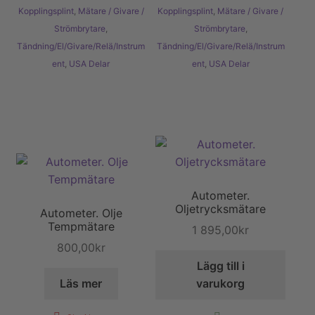
Kopplingsplint
,
Mätare / Givare /
Kopplingsplint
,
Mätare / Givare /
Strömbrytare
,
Strömbrytare
,
Tändning/El/Givare/Relä/Instrum
Tändning/El/Givare/Relä/Instrum
ent
,
USA Delar
ent
,
USA Delar
Autometer.
Oljetrycksmätare
Autometer. Olje
Tempmätare
1 895,00
kr
800,00
kr
Lägg till i
Läs mer
varukorg