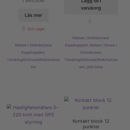
1 995,00
kr
Lägg till i
varukorg
Läs mer
Slut i lager
Mätare / Strömbrytare/
Mätare / Strömbrytare/
Kopplingsplint
,
Mätare / Givare /
Kopplingsplint
,
Strömbrytare
,
Tändning/El/Givare/Relä/Instrum
Tändning/El/Givare/Relä/Instrum
ent
ent
,
USA Delar
Kontakt block 12
punkter