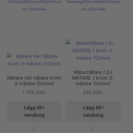
Tändning/El/Givare/Relä/Instrum
Tändning/El/Givare/Relä/Instrum
ent
,
USA Delar
ent
,
USA Delar
Mätarhållare ( EJ
Mätare inkl hållare krom
MÄTARE ) krom 3-
3-mätare (52mm)
mätare (52mm)
1 795,00
kr
295,00
kr
Lägg till i
Lägg till i
varukorg
varukorg