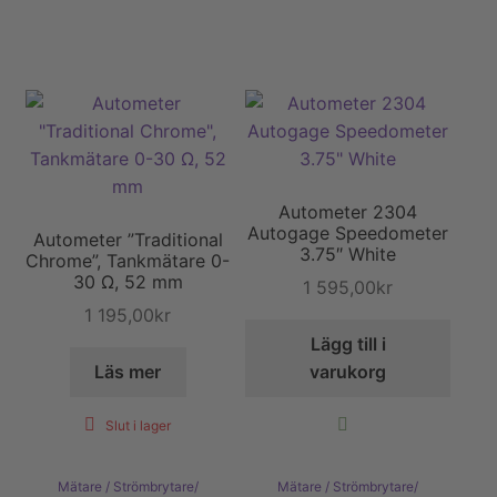
Autometer 2304
Autogage Speedometer
Autometer ”Traditional
3.75″ White
Chrome”, Tankmätare 0-
30 Ω, 52 mm
1 595,00
kr
1 195,00
kr
Lägg till i
Läs mer
varukorg
Slut i lager
Mätare / Strömbrytare/
Mätare / Strömbrytare/