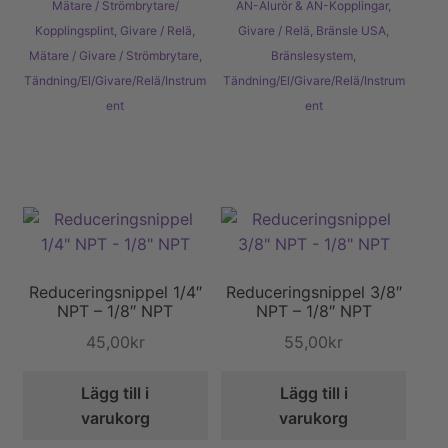
Mätare / Strömbrytare/
AN-Alurör & AN-Kopplingar
,
Kopplingsplint
,
Givare / Relä
,
Givare / Relä
,
Bränsle USA
,
Mätare / Givare / Strömbrytare
,
Bränslesystem
,
Tändning/El/Givare/Relä/Instrum
Tändning/El/Givare/Relä/Instrum
ent
ent
Reduceringsnippel 1/4″
Reduceringsnippel 3/8″
NPT – 1/8″ NPT
NPT – 1/8″ NPT
45,00
kr
55,00
kr
Lägg till i
Lägg till i
varukorg
varukorg