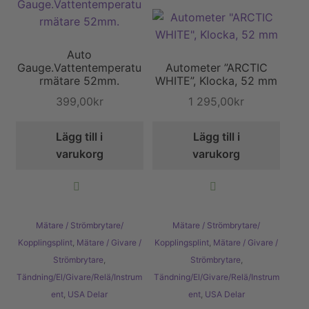
Auto
Gauge.Vattentemperatu
Autometer ”ARCTIC
rmätare 52mm.
WHITE”, Klocka, 52 mm
399,00
kr
1 295,00
kr
Lägg till i
Lägg till i
varukorg
varukorg
Mätare / Strömbrytare/
Mätare / Strömbrytare/
Kopplingsplint
,
Mätare / Givare /
Kopplingsplint
,
Mätare / Givare /
Strömbrytare
,
Strömbrytare
,
Tändning/El/Givare/Relä/Instrum
Tändning/El/Givare/Relä/Instrum
ent
,
USA Delar
ent
,
USA Delar