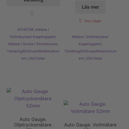
Läs mer
Slut i lager
NYHETER
,
Mätare /
Strömbrytare/ Kopplingsplint
,
Mätare / Strömbrytare/
Mätare / Givare / Strömbrytare
,
Kopplingsplint
,
Tändning/El/Givare/Relä/Instrum
Tändning/El/Givare/Relä/Instrum
ent
,
USA Delar
ent
,
USA Delar
Auto Gauge.
Oljetrycksmätare.
Auto Gauge. Voltmätare