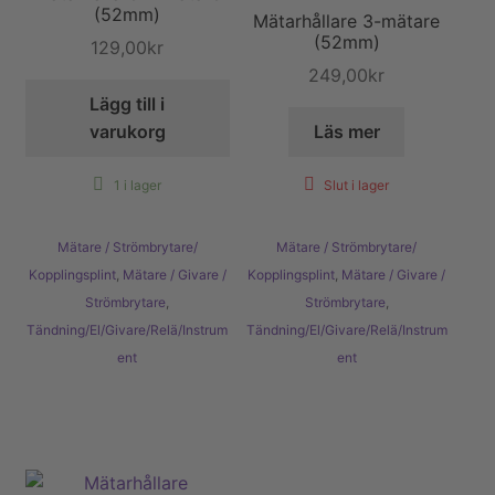
(52mm)
Mätarhållare 3-mätare
(52mm)
129,00
kr
249,00
kr
Lägg till i
varukorg
Läs mer
1 i lager
Slut i lager
Mätare / Strömbrytare/
Mätare / Strömbrytare/
Kopplingsplint
,
Mätare / Givare /
Kopplingsplint
,
Mätare / Givare /
Strömbrytare
,
Strömbrytare
,
Tändning/El/Givare/Relä/Instrum
Tändning/El/Givare/Relä/Instrum
ent
ent