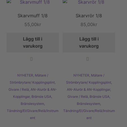
Skarvmuff 1/8
Skarvrör 1/8
55,00
kr
85,00
kr
Lägg till i
Lägg till i
varukorg
varukorg
NYHETER
,
Mätare /
NYHETER
,
Mätare /
Strömbrytare/ Kopplingsplint
,
Strömbrytare/ Kopplingsplint
,
Givare / Relä
,
AN-Alurör & AN-
AN-Alurör & AN-Kopplingar
,
Kopplingar
,
Bränsle USA
,
Givare / Relä
,
Bränsle USA
,
Bränslesystem
,
Bränslesystem
,
Tändning/El/Givare/Relä/Instrum
Tändning/El/Givare/Relä/Instrum
ent
ent