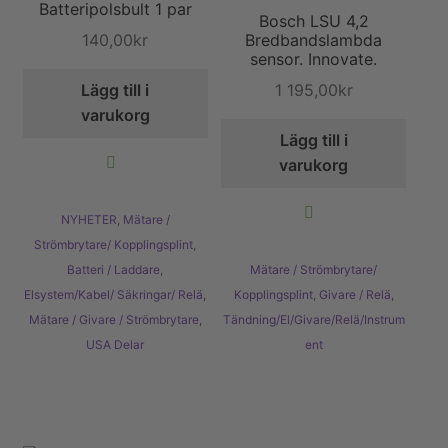
Batteripolsbult 1 par
Bosch LSU 4,2
140,00
kr
Bredbandslambda
sensor. Innovate.
1 195,00
kr
Lägg till i
varukorg
Lägg till i
varukorg
NYHETER
,
Mätare /
Strömbrytare/ Kopplingsplint
,
Batteri / Laddare
,
Mätare / Strömbrytare/
Elsystem/Kabel/ Säkringar/ Relä
,
Kopplingsplint
,
Givare / Relä
,
Mätare / Givare / Strömbrytare
,
Tändning/El/Givare/Relä/Instrum
USA Delar
ent