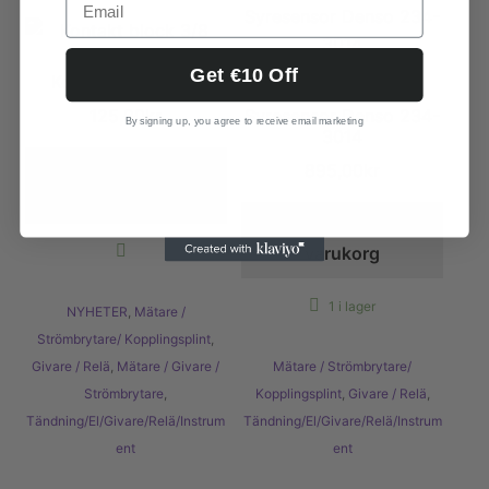
Get €10 Off
Kontakt block 3/8
Lambdasond.
125,00
kr
Syresensor Denso 234-
By signing up, you agree to receive email marketing
3014
895,00
kr
Lägg till i
varukorg
Lägg till i
varukorg
1 i lager
NYHETER
,
Mätare /
Strömbrytare/ Kopplingsplint
,
Givare / Relä
,
Mätare / Givare /
Mätare / Strömbrytare/
Strömbrytare
,
Kopplingsplint
,
Givare / Relä
,
Tändning/El/Givare/Relä/Instrum
Tändning/El/Givare/Relä/Instrum
ent
ent