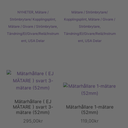
NYHETER
,
Mätare /
Mätare / Strömbrytare/
Strömbrytare/ Kopplingsplint
,
Kopplingsplint
,
Mätare / Givare /
Mätare / Givare / Strömbrytare
,
Strömbrytare
,
Tändning/El/Givare/Relä/Instrum
Tändning/El/Givare/Relä/Instrum
ent
,
USA Delar
ent
,
USA Delar
Mätarhållare ( EJ
MÄTARE ) svart 3-
Mätarhållare 1-mätare
mätare (52mm)
(52mm)
295,00
kr
119,00
kr