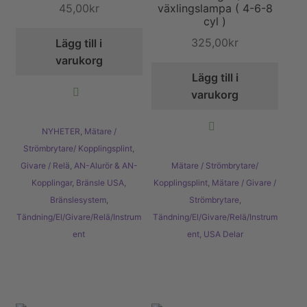
45,00
kr
växlingslampa ( 4-6-8
cyl )
325,00
kr
Lägg till i
varukorg
Lägg till i
varukorg
NYHETER
,
Mätare /
Strömbrytare/ Kopplingsplint
,
Givare / Relä
,
AN-Alurör & AN-
Mätare / Strömbrytare/
Kopplingar
,
Bränsle USA
,
Kopplingsplint
,
Mätare / Givare /
Bränslesystem
,
Strömbrytare
,
Tändning/El/Givare/Relä/Instrum
Tändning/El/Givare/Relä/Instrum
ent
ent
,
USA Delar