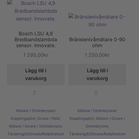
Bosch LSU 4,9
Bredbandslambda
Bränslenivåmätare 0-90
sensor. Innovate.
ohm
1 295,00
kr
1 250,00
kr
Lägg till i
Lägg till i
varukorg
varukorg
Mätare / Strömbrytare/
Mätare / Strömbrytare/
Kopplingsplint
,
Givare / Relä
,
Kopplingsplint
,
Mätare / Givare /
Mätare / Givare / Strömbrytare
,
Strömbrytare
,
Tändning/El/Givare/Relä/Instrum
Tändning/El/Givare/Relä/Instrum