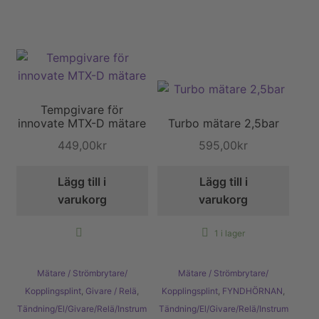
Tempgivare för
innovate MTX-D mätare
Turbo mätare 2,5bar
449,00
kr
595,00
kr
Lägg till i
Lägg till i
varukorg
varukorg
1 i lager
Mätare / Strömbrytare/
Mätare / Strömbrytare/
Kopplingsplint
,
Givare / Relä
,
Kopplingsplint
,
FYNDHÖRNAN
,
Tändning/El/Givare/Relä/Instrum
Tändning/El/Givare/Relä/Instrum