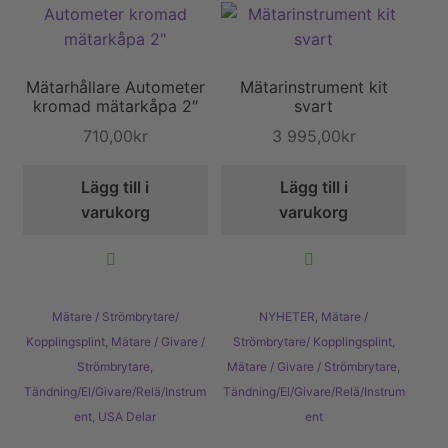
Mätarhållare Autometer
Mätarinstrument kit
kromad mätarkåpa 2″
svart
710,00
kr
3 995,00
kr
Lägg till i
Lägg till i
varukorg
varukorg
Mätare / Strömbrytare/
NYHETER
,
Mätare /
Kopplingsplint
,
Mätare / Givare /
Strömbrytare/ Kopplingsplint
,
Strömbrytare
,
Mätare / Givare / Strömbrytare
,
Tändning/El/Givare/Relä/Instrum
Tändning/El/Givare/Relä/Instrum
ent
,
USA Delar
ent