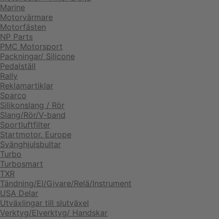
Marine
Motorvärmare
Motorfästen
NP Parts
PMC Motorsport
Packningar/ Silicone
Pedalställ
Rally
Reklamartiklar
Sparco
Silikonslang / Rör
Slang/Rör/V-band
Sportluftfilter
Startmotor. Europe
Svänghjulsbultar
Turbo
Turbosmart
TXR
Tändning/El/Givare/Relä/Instrument
USA Delar
Utväxlingar till slutväxel
Verktyg/Elverktyg/ Handskar