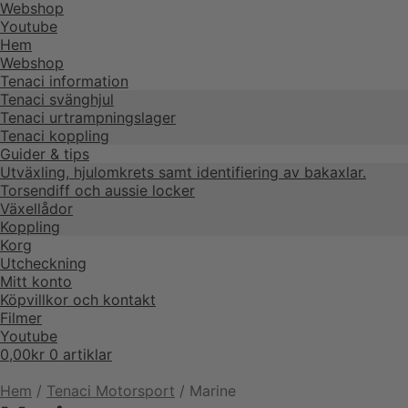
Webshop
Youtube
Hem
Webshop
Tenaci information
Tenaci svänghjul
Tenaci urtrampningslager
Tenaci koppling
Guider & tips
Utväxling, hjulomkrets samt identifiering av bakaxlar.
Torsendiff och aussie locker
Växellådor
Koppling
Korg
Utcheckning
Mitt konto
Köpvillkor och kontakt
Filmer
Youtube
0,00
kr
0 artiklar
Hem
/
Tenaci Motorsport
/
Marine