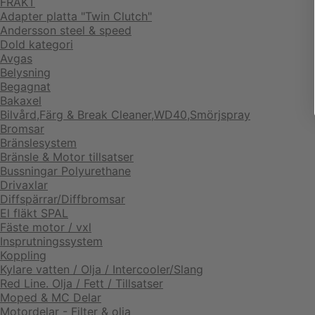
FRAKT
Adapter platta "Twin Clutch"
Andersson steel & speed
Dold kategori
Avgas
Belysning
Begagnat
Bakaxel
Bilvård,Färg & Break Cleaner,WD40,Smörjspray
Bromsar
Bränslesystem
Bränsle & Motor tillsatser
Bussningar Polyurethane
Drivaxlar
Diffspärrar/Diffbromsar
El fläkt SPAL
Fäste motor / vxl
Insprutningssystem
Koppling
Kylare vatten / Olja / Intercooler/Slang
Red Line. Olja / Fett / Tillsatser
Moped & MC Delar
Motordelar - Filter & olja