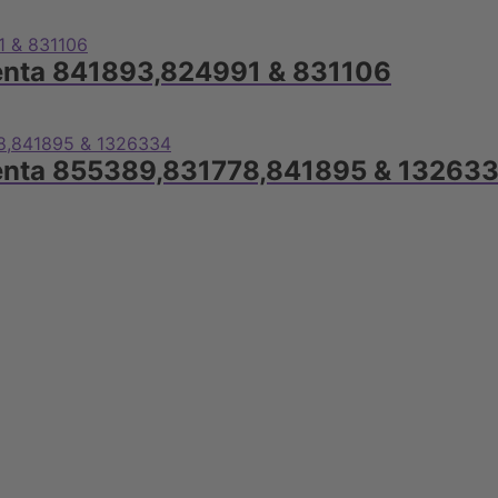
enta 841893,824991 & 831106
Penta 855389,831778,841895 & 13263