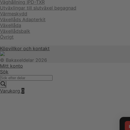
Väghållning IPD-TXR
Utväxlingar till slutväxel begagnad
Värmeskydd
Växellåds Adapterkit
Växellåda
Växellådsbalk
Övrigt
Köpvillkor och kontakt
© Bakaxeldelar 2026
Mitt konto
Sök
Produktsökning
Varukorg
0