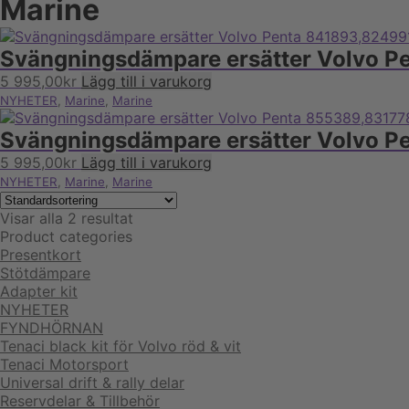
Marine
Svängningsdämpare ersätter Volvo P
5 995,00
kr
Lägg till i varukorg
NYHETER
,
Marine
,
Marine
Svängningsdämpare ersätter Volvo 
5 995,00
kr
Lägg till i varukorg
NYHETER
,
Marine
,
Marine
Visar alla 2 resultat
Product categories
Presentkort
Stötdämpare
Adapter kit
NYHETER
FYNDHÖRNAN
Tenaci black kit för Volvo röd & vit
Tenaci Motorsport
Universal drift & rally delar
Reservdelar & Tillbehör