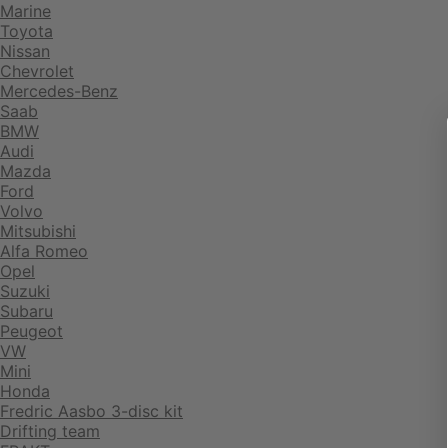
Marine
Toyota
Nissan
Chevrolet
Mercedes-Benz
Saab
BMW
Audi
Mazda
Ford
Volvo
Mitsubishi
Alfa Romeo
Opel
Suzuki
Subaru
Peugeot
VW
Mini
Honda
Fredric Aasbo 3-disc kit
Drifting team