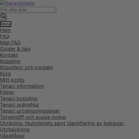
Hoppa
Hoppa
till
till
Produktsökning
navigering
innehåll
Meny
Hem
FAQ
Mail FAQ
Guider & tips
Kontakt
Koppling
Köpvillkor och kontakt
Korg
Mitt konto
Tenaci information
Filmer
Tenaci koppling
Tenaci svänghjul
Tenaci urtrampningslager
Torsendiff och aussie locker
Utväxling, hjulomkrets samt identifiering av bakaxlar.
Utcheckning
Växellådor