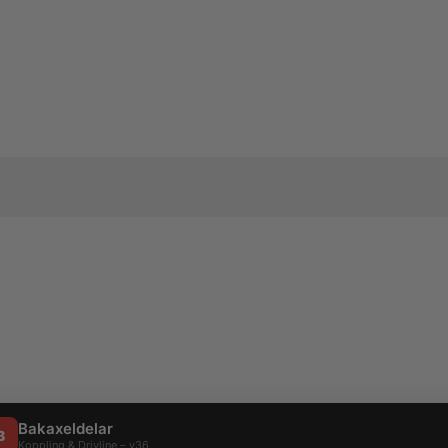
Bakaxeldelar
B
Koppling & Drivline – v36