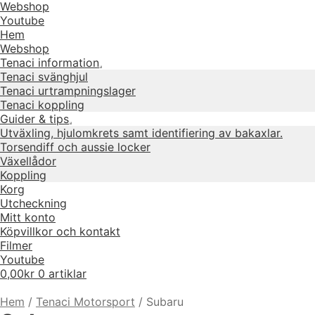
Webshop
Youtube
Hem
Webshop
Tenaci information
Expandera
Tenaci svänghjul
undermeny
Tenaci urtrampningslager
Tenaci koppling
Guider & tips
Expandera
Utväxling, hjulomkrets samt identifiering av bakaxlar.
undermeny
Torsendiff och aussie locker
Växellådor
Koppling
Korg
Utcheckning
Mitt konto
Köpvillkor och kontakt
Filmer
Youtube
0,00
kr
0 artiklar
Hem
/
Tenaci Motorsport
/
Subaru