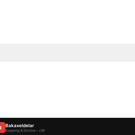
Bakaxeldelar
B
Koppling & Drivline – v36