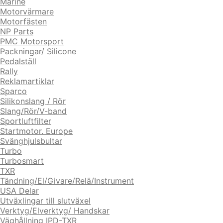
Marine
Motorvärmare
Motorfästen
NP Parts
PMC Motorsport
Packningar/ Silicone
Pedalställ
Rally
Reklamartiklar
Sparco
Silikonslang / Rör
Slang/Rör/V-band
Sportluftfilter
Startmotor. Europe
Svänghjulsbultar
Turbo
Turbosmart
TXR
Tändning/El/Givare/Relä/Instrument
USA Delar
Utväxlingar till slutväxel
Verktyg/Elverktyg/ Handskar
Väghållning IPD-TXR