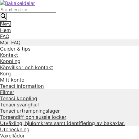
Hoppa
Hoppa
till
till
Produktsökning
navigering
innehåll
Meny
Hem
FAQ
Mail FAQ
Guider & tips
Kontakt
Koppling
Köpvillkor och kontakt
Korg
Mitt konto
Tenaci information
Filmer
Tenaci koppling
Tenaci svänghjul
Tenaci urtrampningslager
Torsendiff och aussie locker
Utväxling, hjulomkrets samt identifiering av bakaxlar.
Utcheckning
Växellådor