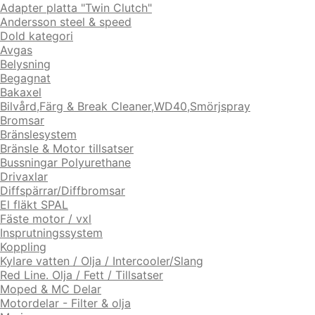
Adapter platta "Twin Clutch"
Andersson steel & speed
Dold kategori
Avgas
Belysning
Begagnat
Bakaxel
Bilvård,Färg & Break Cleaner,WD40,Smörjspray
Bromsar
Bränslesystem
Bränsle & Motor tillsatser
Bussningar Polyurethane
Drivaxlar
Diffspärrar/Diffbromsar
El fläkt SPAL
Fäste motor / vxl
Insprutningssystem
Koppling
Kylare vatten / Olja / Intercooler/Slang
Red Line. Olja / Fett / Tillsatser
Moped & MC Delar
Motordelar - Filter & olja