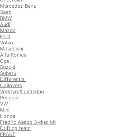
Mercedes-Benz
Saab
BMW
Audi
Mazda
Ford
Volvo
Mitsubishi
Alfa Romeo
Opel
Suzuki
Subaru
Differential
Coilovers
Verktyg & justering
Peugeot
VW
Mini
Honda
Fredric Aasbo 3-disc kit
Drifting team
FRAKT