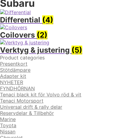
Subaru
Differential
(4)
Coilovers
(2)
Verktyg & justering
(5)
Product categories
Presentkort
Stötdämpare
Adapter kit
NYHETER
FYNDHÖRNAN
Tenaci black kit för Volvo röd & vit
Tenaci Motorsport
Universal drift & rally delar
Reservdelar & Tillbehör
Marine
Toyota
Nissan
Chevrolet