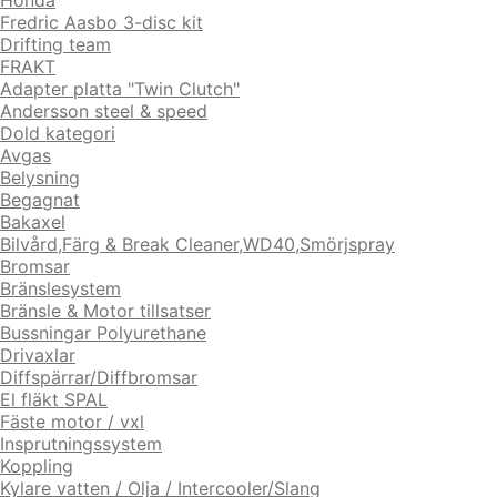
Honda
Fredric Aasbo 3-disc kit
Drifting team
FRAKT
Adapter platta "Twin Clutch"
Andersson steel & speed
Dold kategori
Avgas
Belysning
Begagnat
Bakaxel
Bilvård,Färg & Break Cleaner,WD40,Smörjspray
Bromsar
Bränslesystem
Bränsle & Motor tillsatser
Bussningar Polyurethane
Drivaxlar
Diffspärrar/Diffbromsar
El fläkt SPAL
Fäste motor / vxl
Insprutningssystem
Koppling
Kylare vatten / Olja / Intercooler/Slang