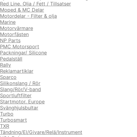
Red Line. Olja / Fett / Tillsatser
Moped & MC Delar
Motordelar - Filter & olja
Marine
Motorvärmare
Motorfästen
NP Parts
PMC Motorsport
Packningar/ Silicone
Pedalställ
Rally
Reklamartiklar
Sparco
Silikonslang / Rör
Slang/Rör/V-band
Sportluftfilter
Startmotor. Europe
Svänghjulsbultar
Turbo
Turbosmart
TXR
Tändning/El/Givare/Relä/Instrument