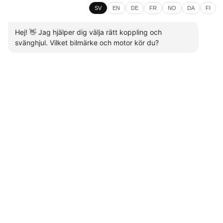
SV
EN
DE
FR
NO
DA
FI
Hej! 👋 Jag hjälper dig välja rätt koppling och
svänghjul. Vilket bilmärke och motor kör du?