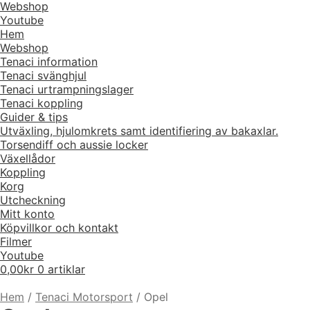
Webshop
Youtube
Hem
Webshop
Tenaci information
Tenaci svänghjul
Tenaci urtrampningslager
Tenaci koppling
Guider & tips
Utväxling, hjulomkrets samt identifiering av bakaxlar.
Torsendiff och aussie locker
Växellådor
Koppling
Korg
Utcheckning
Mitt konto
Köpvillkor och kontakt
Filmer
Youtube
0,00
kr
0 artiklar
Hem
/
Tenaci Motorsport
/
Opel