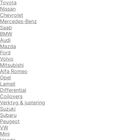
Toyota
Nissan
Chevrolet
Mercedes-Benz
Saab
BMW
Audi
Mazda
Ford
Volvo
Mitsubishi
Alfa Romeo
Opel
Lamell
Differential
Coilovers
Verktyg & justering
Suzuki
Subaru
Peugeot
VW
Mini