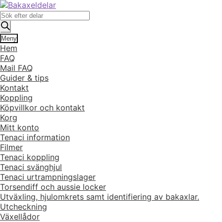
Hoppa
Hoppa
till
till
Produktsökning
navigering
innehåll
Meny
Hem
FAQ
Mail FAQ
Guider & tips
Kontakt
Koppling
Köpvillkor och kontakt
Korg
Mitt konto
Tenaci information
Filmer
Tenaci koppling
Tenaci svänghjul
Tenaci urtrampningslager
Torsendiff och aussie locker
Utväxling, hjulomkrets samt identifiering av bakaxlar.
Utcheckning
Växellådor