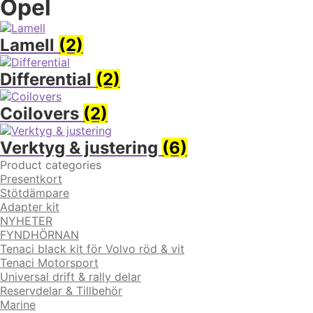
Opel
Lamell
(2)
Differential
(2)
Coilovers
(2)
Verktyg & justering
(6)
Product categories
Presentkort
Stötdämpare
Adapter kit
NYHETER
FYNDHÖRNAN
Tenaci black kit för Volvo röd & vit
Tenaci Motorsport
Universal drift & rally delar
Reservdelar & Tillbehör
Marine