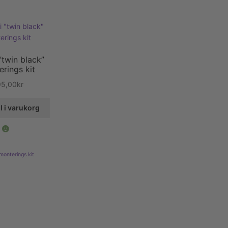
”twin black”
rings kit
95,00
kr
ll i varukorg
monterings kit