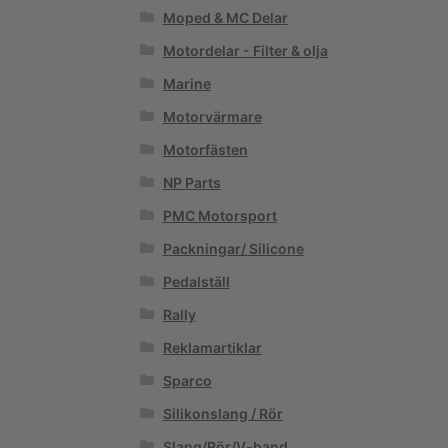
Moped & MC Delar
Motordelar - Filter & olja
Marine
Motorvärmare
Motorfästen
NP Parts
PMC Motorsport
Packningar/ Silicone
Pedalställ
Rally
Reklamartiklar
Sparco
Silikonslang / Rör
Slang/Rör/V-band