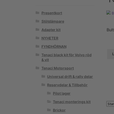
Presentkort
Stötdämpare
Bul
Adapter kit
NYHETER
FYNDHÖRNAN
L
Tenaci black kit för Volvo röd
& vit
Tenaci Motorsport
Universal drift & rally delar
Reservdelar & Tillbehör
Pilot lager
Tenaci monterings kit
Brickor