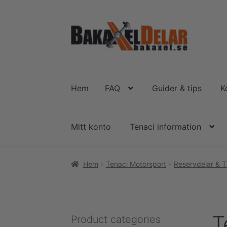
Hoppa
Hoppa
till
till
navigering
innehåll
Hem
FAQ
Guider & tips
K
Mitt konto
Tenaci information
Hem
Tenaci Motorsport
Reservdelar & Ti
T
Product categories