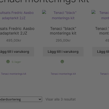
tsats Fredric Aasbo
Tenaci ”black”
Tenaci 
adapterkit 2JZ
monterings kit
monte
495,00
kr
295,00
kr
4
ägg till i varukorg
Lägg till i varukorg
Lägg ti
5 i lager
Tenaci monterings kit
Tenaci monterings kit
Tenaci 
Visar alla 3 resultat