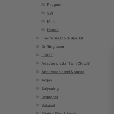
Peugeot
VW
Mini
Honda
Fredric Aasbo 3-disc kit
Drifting team
FRAKT
Adapter platta "Twin Clutch"
Andersson steel & speed
Avgas
Belysning
Begagnat
Bakaxel
Bilvård,Färg & Break