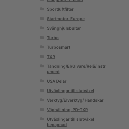
Sportluftfilter
Startmotor. Europe
Svänghjulsbultar
Turbo
Turbosmart
TXR
Tändning/El/Givare/Relä/Instr
ument
USA Delar
Utväxlingar till slutväxel
Verktyg/Elverktyg/ Handskar
Väghållning IPD-TXR
Utväxlingar till slutväxel
begagnad