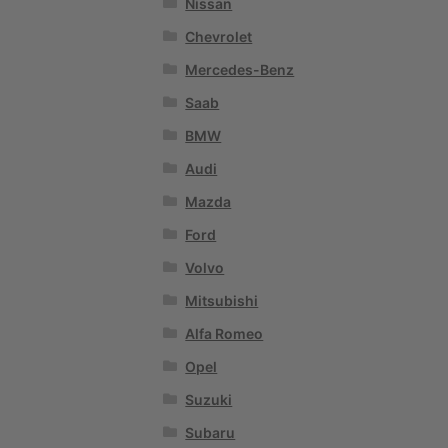
Nissan
Chevrolet
Mercedes-Benz
Saab
BMW
Audi
Mazda
Ford
Volvo
Mitsubishi
Alfa Romeo
Opel
Suzuki
Subaru