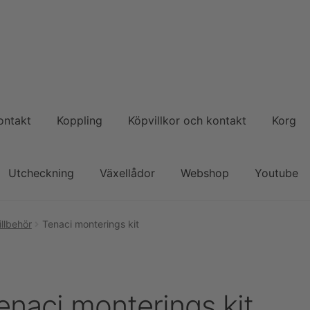
ontakt
Koppling
Köpvillkor och kontakt
Korg
Utcheckning
Växellådor
Webshop
Youtube
llbehör
Tenaci monterings kit
enaci monterings kit