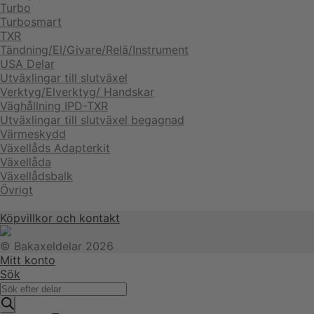
Turbo
Turbosmart
TXR
Tändning/El/Givare/Relä/Instrument
USA Delar
Utväxlingar till slutväxel
Verktyg/Elverktyg/ Handskar
Väghållning IPD-TXR
Utväxlingar till slutväxel begagnad
Värmeskydd
Växellåds Adapterkit
Växellåda
Växellådsbalk
Övrigt
Köpvillkor och kontakt
© Bakaxeldelar 2026
Mitt konto
Sök
Produktsökning