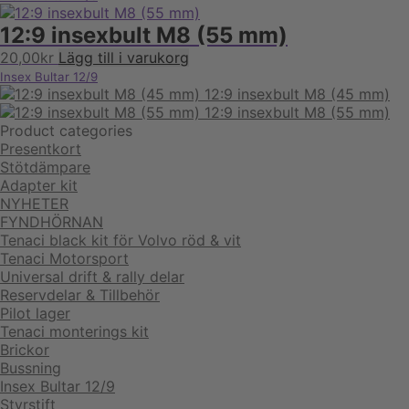
12:9 insexbult M8 (55 mm)
20,00
kr
Lägg till i varukorg
Insex Bultar 12/9
12:9 insexbult M8 (45 mm)
12:9 insexbult M8 (55 mm)
Product categories
Presentkort
Stötdämpare
Adapter kit
NYHETER
FYNDHÖRNAN
Tenaci black kit för Volvo röd & vit
Tenaci Motorsport
Universal drift & rally delar
Reservdelar & Tillbehör
Pilot lager
Tenaci monterings kit
Brickor
Bussning
Insex Bultar 12/9
Styrstift