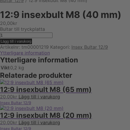
Bultar 12/9
/
12:9 insexbult M8 (40 mm)
12:9 insexbult M8 (40 mm)
20,00
kr
Bultar till tryckplatta
12:9
insexbult
Lägg till i varukorg
M8
Artikelnr:
tm00001219
Kategori:
Insex Bultar 12/9
(40
Ytterligare information
mm)
Ytterligare information
mängd
Vikt
0,2 kg
Relaterade produkter
12:9 insexbult M8 (65 mm)
20,00
kr
Lägg till i varukorg
Insex Bultar 12/9
12:9 insexbult M8 (20 mm)
20,00
kr
Lägg till i varukorg
Insex Bultar 12/9