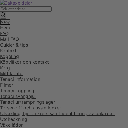
Hoppa
Hoppa
till
till
Produktsökning
navigering
innehåll
Meny
Hem
FAQ
Mail FAQ
Guider & tips
Kontakt
Koppling
Köpvillkor och kontakt
Korg
Mitt konto
Tenaci information
Filmer
Tenaci koppling
Tenaci svänghjul
Tenaci urtrampningslager
Torsendiff och aussie locker
Utväxling, hjulomkrets samt identifiering av bakaxlar.
Utcheckning
Växellådor