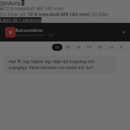
Varukorg
0
Du tittar på:
12:9 insexbult M8 (40 mm)
20,00
kr
Lägg till i varukorg
Bakaxeldelar
B
Koppling & Drivline – v36
SV
EN
DE
FR
NO
DA
FI
Hej! 👋 Jag hjälper dig välja rätt koppling och
svänghjul. Vilket bilmärke och motor kör du?