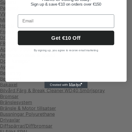
Subaru
Sign up & save €10 on orders over €150
Peugeot
VW
Mini
Honda
Fredric Aasbo 3-disc kit
Drifting team
Get €10 Off
FRAKT
Adapter platta "Twin Clutch"
By signing up, you agree to receive email marketing
Andersson steel & speed
Dold kategori
Avgas
Belysning
Begagnat
Bakaxel
Bilvård,Färg & Break Cleaner,WD40,Smörjspray
Bromsar
Bränslesystem
Bränsle & Motor tillsatser
Bussningar Polyurethane
Drivaxlar
Diffspärrar/Diffbromsar
El fläkt SPAL