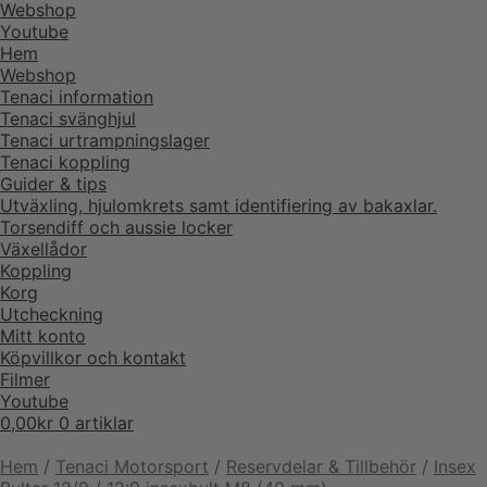
Webshop
Youtube
Hem
Webshop
Tenaci information
Tenaci svänghjul
Tenaci urtrampningslager
Tenaci koppling
Guider & tips
Utväxling, hjulomkrets samt identifiering av bakaxlar.
Torsendiff och aussie locker
Växellådor
Koppling
Korg
Utcheckning
Mitt konto
Köpvillkor och kontakt
Filmer
Youtube
0,00
kr
0 artiklar
Hem
/
Tenaci Motorsport
/
Reservdelar & Tillbehör
/
Insex