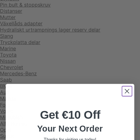
Pin bult & stoppskruv
Distanser
Mutter
Växellåds adapter
Hydraliskt urtrampnings lager reserv delar
Slang
Tryckplatta delar
Marine
Toyota
Nissan
Chevrolet
Mercedes-Benz
Saab
BMW
Audi
Mazda
Ford
Volvo
Get €10 Off
Mitsubishi
Alfa Romeo
Your Next Order
Opel
Suzuki
Thanks for visiting us today!