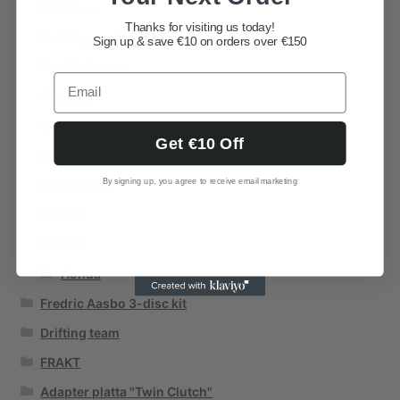
Volvo
Thanks for visiting us today!
Mitsubishi
Sign up & save €10 on orders over €150
Alfa Romeo
Opel
Suzuki
Get €10 Off
Subaru
By signing up, you agree to receive email marketing
Peugeot
VW
Mini
Honda
Fredric Aasbo 3-disc kit
Drifting team
FRAKT
Adapter platta "Twin Clutch"