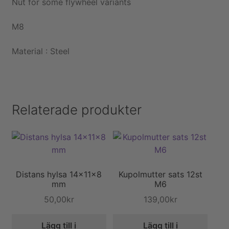
Nut for some flywheel variants
M8
Material : Steel
Relaterade produkter
Distans hylsa 14x11x8
Kupolmutter sats 12st
mm
M6
50,00
kr
139,00
kr
Lägg till i
Lägg till i