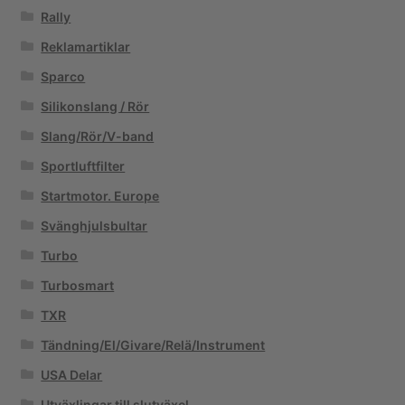
Rally
Reklamartiklar
Sparco
Silikonslang / Rör
Slang/Rör/V-band
Sportluftfilter
Startmotor. Europe
Svänghjulsbultar
Turbo
Turbosmart
TXR
Tändning/El/Givare/Relä/Instrument
USA Delar
Utväxlingar till slutväxel