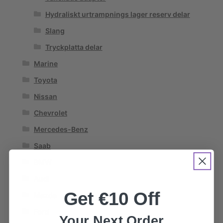
Hydraliskt urtrampnings lager reserv delar
Slang
Tryckplatta delar
Marine
Toyota
Nissan
Chevrolet
Mercedes-Benz
Saab
BMW
Audi
Get €10 Off
Mazda
Ford
Your Next Order