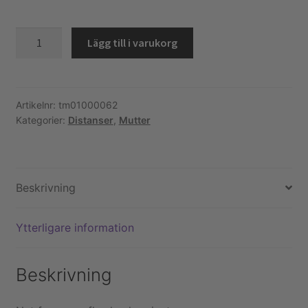
Köpvillkor och kontakt
Distans
Lägg till i varukorg
mutter
Filmer
M8
mängd
Youtube
Artikelnr:
tm01000062
Kategorier:
Distanser
,
Mutter
Beskrivning
Ytterligare information
Beskrivning