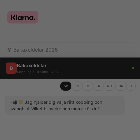
© Bakaxeldelar 2026
Bakaxeldelar
B
Koppling & Drivline – v36
SV
EN
DE
FR
NO
DA
FI
Hej!
Jag hjälper dig välja rätt koppling och
svänghjul. Vilket bilmärke och motor kör du?