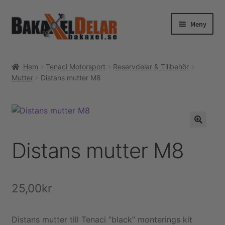
Hoppa
Hoppa
Meny
till
till
navigering
innehåll
Hem
Hem
Tenaci Motorsport
Reservdelar & Tillbehör
Mutter
Distans mutter M8
Webshop
Expand
Tenaci information
underm
Expand
Guider & tips
Distans mutter M8
underm
Korg
Utcheckning
25,00
kr
Mitt konto
Distans mutter till Tenaci ”black” monterings kit